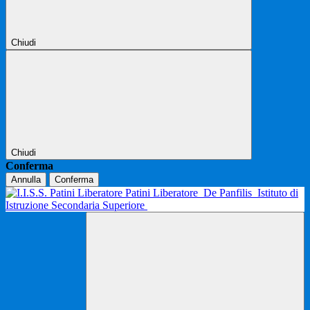
Chiudi
Chiudi
Conferma
Annulla
Conferma
Patini Liberatore
De Panfilis
Istituto di
Istruzione Secondaria Superiore