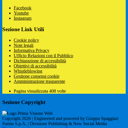
Facebook
Youtube
Instagram
Sezione Link Utili
Cookie policy
Note legali
Informativa Privacy
Ufficio Relazioni con il Pubblico
Dichiarazione di accessibilità
Obiettivi di accessibilità
Whistleblowing
Gestione consensi cookie
Amministrazione trasparente
Pagina visualizzata
408
volte
Sezione Copyright
Copyright 2026 | Engineered and powered by Gruppo Spaggiari
Parma S.p.A. | Divisione Publishing & New Social Media