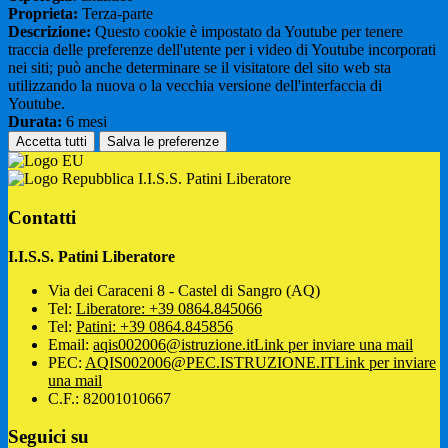
Proprieta:
Terza-parte
Descrizione:
Questo cookie è impostato da Youtube per tenere
traccia delle preferenze dell'utente per i video di Youtube incorporati
nei siti; può anche determinare se il visitatore del sito web sta
utilizzando la nuova o la vecchia versione dell'interfaccia di
Youtube.
Durata:
6 mesi
Accetta tutti
Salva le preferenze
I.I.S.S. Patini Liberatore
Contatti
I.I.S.S. Patini Liberatore
Via dei Caraceni 8 - Castel di Sangro (AQ)
Tel:
Liberatore: +39 0864.845066
Tel:
Patini: +39 0864.845856
Email:
aqis002006@istruzione.it
Link per inviare una mail
PEC:
AQIS002006@PEC.ISTRUZIONE.IT
Link per inviare
una mail
C.F.: 82001010667
Seguici su