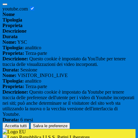
youtube.com
Nome
Tipologia
Proprieta
Descrizione
Durata
Nome:
YSC
Tipologia:
analitico
Proprieta:
Terza-parte
Descrizione:
Questo cookie è impostato da YouTube per tenere
traccia delle visualizzazioni dei video incorporati.
Durata:
Sessione
Nome:
VISITOR_INFO1_LIVE
Tipologia:
analitico
Proprieta:
Terza-parte
Descrizione:
Questo cookie è impostato da Youtube per tenere
traccia delle preferenze dell'utente per i video di Youtube incorporati
nei siti; può anche determinare se il visitatore del sito web sta
utilizzando la nuova o la vecchia versione dell'interfaccia di
Youtube.
Durata:
6 mesi
Accetta tutti
Salva le preferenze
I.I.S.S. Patini Liberatore