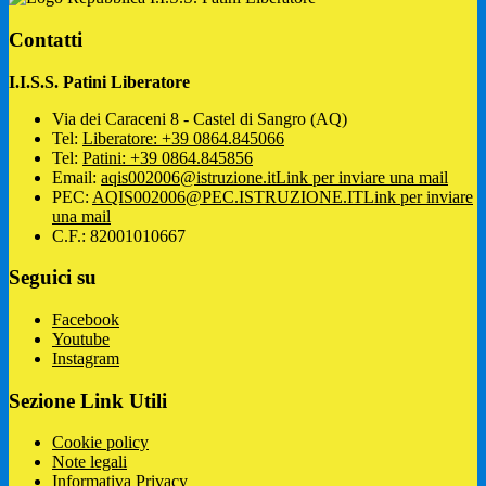
Contatti
I.I.S.S. Patini Liberatore
Via dei Caraceni 8 - Castel di Sangro (AQ)
Tel:
Liberatore: +39 0864.845066
Tel:
Patini: +39 0864.845856
Email:
aqis002006@istruzione.it
Link per inviare una mail
PEC:
AQIS002006@PEC.ISTRUZIONE.IT
Link per inviare
una mail
C.F.: 82001010667
Seguici su
Facebook
Youtube
Instagram
Sezione Link Utili
Cookie policy
Note legali
Informativa Privacy