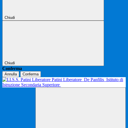
Chiudi
Chiudi
Conferma
Annulla
Conferma
Patini Liberatore
De Panfilis
Istituto di
Istruzione Secondaria Superiore