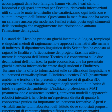
accompagnati dalle loro famiglie, hanno visitato i vari stand, i
laboratori e gli spazi attrezzati per l’evento, ricevendo informazioni
utili su tutte le materie di studio che caratterizzano ogni indirizzo e
su tutti i progetti dell’Istituto. Quest'anno la manifestazione ha avuto
un carattere ancora più moderno; l'enfasi è stata posta sugli strumenti
della tecnologia che maggiormente incuriosiscono e attirano
l'attenzione dei ragazzi.
Lo stand del Liceo ha proposto giochi interattivi di logica, rompicapi
e singolari metodi di ragionamento e approcci alternativi alle materie
di indirizzo. Il dipartimento linguistico dello Scientifico ha esposto ai
ragazzi le finalità e l’articolazione dei progetti Erasmus attivati,
mentre la proposta dell'Istituto Tecnico si è concentrata sulle due
declinazioni dell'indirizzo: la parte economica, che ha presentato
giochi e attività informatiche create dagli studenti e l’indirizzo
Turismo che ha offerto informazioni sulle certificazioni linguistiche e
sui percorsi extra-disciplinari. L’indirizzo tecnico CAT (costruzione
ambiente e territorio) ha presentato alcuni lavori di grafica 3D,
esperienze di realtà virtuale e progetti degli studenti in un’ottica di
tutela e rispetto dell'ambiente. L'indirizzo professionale MAT
(manutenzione e assistenza tecnica), attraverso modelli e apparecchi
robotici interattivi, ha offerto un'esperienza diretta di quanto la
conoscenza pratica sia importante nel percorso formativo. Aperti e
visitabili anche tutti i laboratori dell’Istituto dove sono stati proposti
esperimenti di carattere chimico e fisico e convegni orientativi