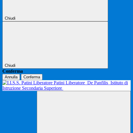
Chiudi
Chiudi
Conferma
Annulla
Conferma
Patini Liberatore
De Panfilis
Istituto di
Istruzione Secondaria Superiore