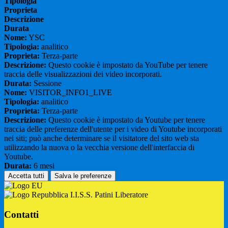
Tipologia
Proprieta
Descrizione
Durata
Nome:
YSC
Tipologia:
analitico
Proprieta:
Terza-parte
Descrizione:
Questo cookie è impostato da YouTube per tenere
traccia delle visualizzazioni dei video incorporati.
Durata:
Sessione
Nome:
VISITOR_INFO1_LIVE
Tipologia:
analitico
Proprieta:
Terza-parte
Descrizione:
Questo cookie è impostato da Youtube per tenere
traccia delle preferenze dell'utente per i video di Youtube incorporati
nei siti; può anche determinare se il visitatore del sito web sta
utilizzando la nuova o la vecchia versione dell'interfaccia di
Youtube.
Durata:
6 mesi
Accetta tutti
Salva le preferenze
I.I.S.S. Patini Liberatore
Contatti