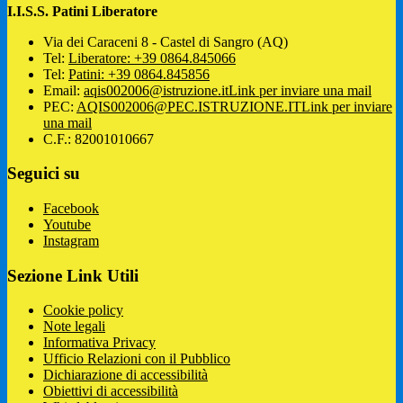
I.I.S.S. Patini Liberatore
Via dei Caraceni 8 - Castel di Sangro (AQ)
Tel:
Liberatore: +39 0864.845066
Tel:
Patini: +39 0864.845856
Email:
aqis002006@istruzione.it
Link per inviare una mail
PEC:
AQIS002006@PEC.ISTRUZIONE.IT
Link per inviare
una mail
C.F.: 82001010667
Seguici su
Facebook
Youtube
Instagram
Sezione Link Utili
Cookie policy
Note legali
Informativa Privacy
Ufficio Relazioni con il Pubblico
Dichiarazione di accessibilità
Obiettivi di accessibilità