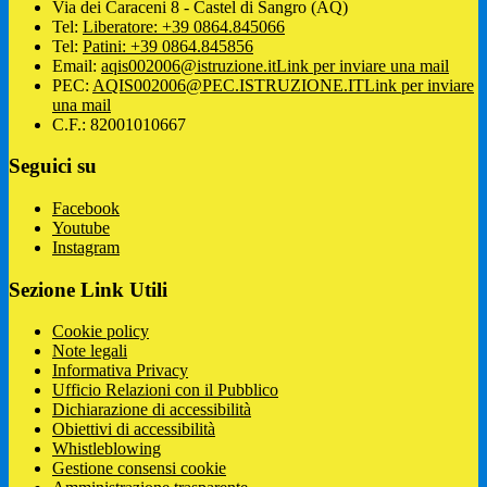
Via dei Caraceni 8 - Castel di Sangro (AQ)
Tel:
Liberatore: +39 0864.845066
Tel:
Patini: +39 0864.845856
Email:
aqis002006@istruzione.it
Link per inviare una mail
PEC:
AQIS002006@PEC.ISTRUZIONE.IT
Link per inviare
una mail
C.F.: 82001010667
Seguici su
Facebook
Youtube
Instagram
Sezione Link Utili
Cookie policy
Note legali
Informativa Privacy
Ufficio Relazioni con il Pubblico
Dichiarazione di accessibilità
Obiettivi di accessibilità
Whistleblowing
Gestione consensi cookie