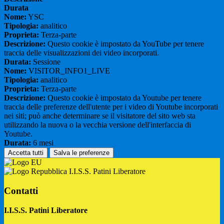
Durata
Nome:
YSC
Tipologia:
analitico
Proprieta:
Terza-parte
Descrizione:
Questo cookie è impostato da YouTube per tenere
traccia delle visualizzazioni dei video incorporati.
Durata:
Sessione
Nome:
VISITOR_INFO1_LIVE
Tipologia:
analitico
Proprieta:
Terza-parte
Descrizione:
Questo cookie è impostato da Youtube per tenere
traccia delle preferenze dell'utente per i video di Youtube incorporati
nei siti; può anche determinare se il visitatore del sito web sta
utilizzando la nuova o la vecchia versione dell'interfaccia di
Youtube.
Durata:
6 mesi
Accetta tutti
Salva le preferenze
I.I.S.S. Patini Liberatore
Contatti
I.I.S.S. Patini Liberatore