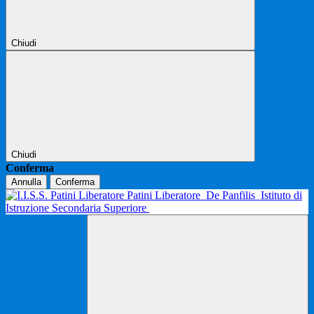
Chiudi
Chiudi
Conferma
Annulla
Conferma
Patini Liberatore
De Panfilis
Istituto di
Istruzione Secondaria Superiore