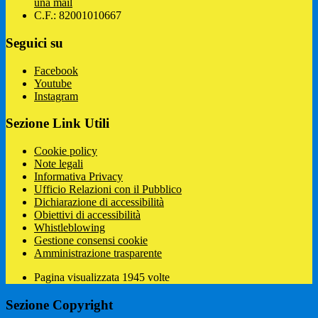
una mail
C.F.: 82001010667
Seguici su
Facebook
Youtube
Instagram
Sezione Link Utili
Cookie policy
Note legali
Informativa Privacy
Ufficio Relazioni con il Pubblico
Dichiarazione di accessibilità
Obiettivi di accessibilità
Whistleblowing
Gestione consensi cookie
Amministrazione trasparente
Pagina visualizzata
1945
volte
Sezione Copyright