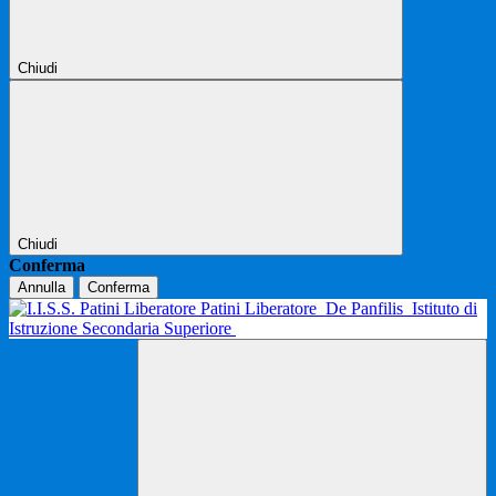
Chiudi
Chiudi
Conferma
Annulla
Conferma
Patini Liberatore
De Panfilis
Istituto di
Istruzione Secondaria Superiore