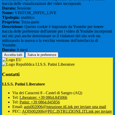
traccia delle visualizzazioni dei video incorporati.
Durata:
Sessione
Nome:
VISITOR_INFO1_LIVE
Tipologia:
analitico
Proprieta:
Terza-parte
Descrizione:
Questo cookie è impostato da Youtube per tenere
traccia delle preferenze dell'utente per i video di Youtube incorporati
nei siti; può anche determinare se il visitatore del sito web sta
utilizzando la nuova o la vecchia versione dell'interfaccia di
Youtube.
Durata:
6 mesi
Accetta tutti
Salva le preferenze
I.I.S.S. Patini Liberatore
Contatti
I.I.S.S. Patini Liberatore
Via dei Caraceni 8 - Castel di Sangro (AQ)
Tel:
Liberatore: +39 0864.845066
Tel:
Patini: +39 0864.845856
Email:
aqis002006@istruzione.it
Link per inviare una mail
PEC:
AQIS002006@PEC.ISTRUZIONE.IT
Link per inviare