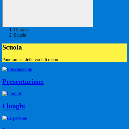
Home
>
Scuola
Scuola
Panoramica delle voci di menu
Presentazione
I luoghi