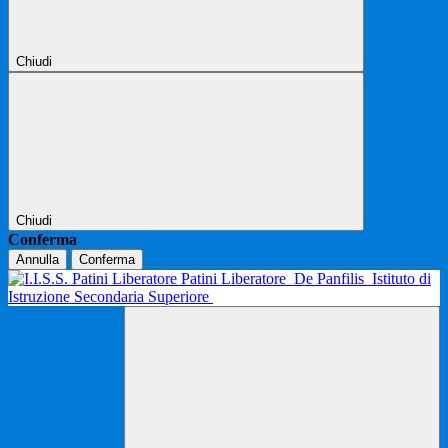
Chiudi
Chiudi
Conferma
Annulla
Conferma
Patini Liberatore
De Panfilis
Istituto di
Istruzione Secondaria Superiore