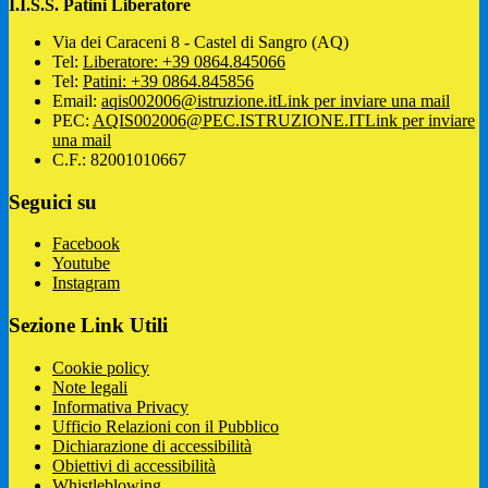
I.I.S.S. Patini Liberatore
Via dei Caraceni 8 - Castel di Sangro (AQ)
Tel:
Liberatore: +39 0864.845066
Tel:
Patini: +39 0864.845856
Email:
aqis002006@istruzione.it
Link per inviare una mail
PEC:
AQIS002006@PEC.ISTRUZIONE.IT
Link per inviare
una mail
C.F.: 82001010667
Seguici su
Facebook
Youtube
Instagram
Sezione Link Utili
Cookie policy
Note legali
Informativa Privacy
Ufficio Relazioni con il Pubblico
Dichiarazione di accessibilità
Obiettivi di accessibilità
Whistleblowing