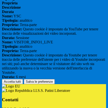
Proprieta
Descrizione
Durata
Nome:
YSC
Tipologia:
analitico
Proprieta:
Terza-parte
Descrizione:
Questo cookie è impostato da YouTube per tenere
traccia delle visualizzazioni dei video incorporati.
Durata:
Sessione
Nome:
VISITOR_INFO1_LIVE
Tipologia:
analitico
Proprieta:
Terza-parte
Descrizione:
Questo cookie è impostato da Youtube per tenere
traccia delle preferenze dell'utente per i video di Youtube incorporati
nei siti; può anche determinare se il visitatore del sito web sta
utilizzando la nuova o la vecchia versione dell'interfaccia di
Youtube.
Durata:
6 mesi
Accetta tutti
Salva le preferenze
I.I.S.S. Patini Liberatore
Contatti