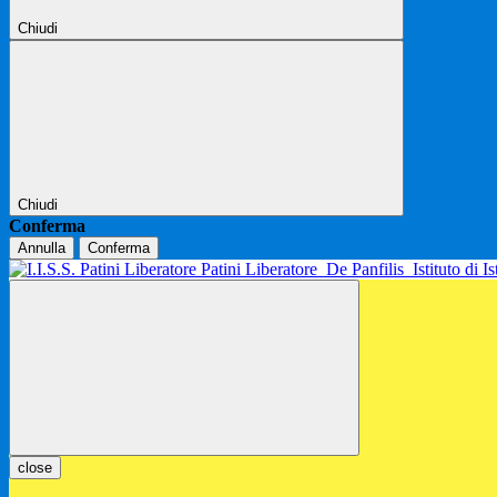
Chiudi
Chiudi
Conferma
Annulla
Conferma
Patini Liberatore
De Panfilis
Istituto di 
close