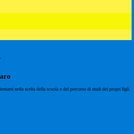
>
iaro
entarsi nella scelta della scuola e del percorso di studi dei propri figli.