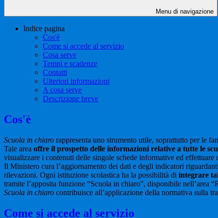
Menu di navigazione
Indice pagina
Cos'è
Come si accede al servizio
Cosa serve
Tempi e scadenze
Contatti
Ulteriori informazioni
A cosa serve
Descrizione breve
Cos'è
Scuola in chiaro
rappresenta uno strumento utile, soprattutto per le fami
Tale area
offre il prospetto delle informazioni relative a tutte le sc
visualizzare i contenuti delle singole schede informative ed effettuare 
Il Ministero cura l’aggiornamento dei dati e degli indicatori riguardanti
rilevazioni.
Ogni istituzione scolastica ha la possibilità di
integrare ta
tramite l’apposita funzione “Scuola in chiaro”, disponibile nell’area “
Scuola in chiaro
contribuisce all’applicazione della normativa sulla tr
Come si accede al servizio