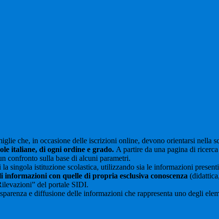
glie che, in occasione delle iscrizioni online, devono orientarsi nella sce
uole italiane, di ogni ordine e grado.
A partire da una pagina di ricerca e
un confronto sulla base di alcuni parametri.
 la singola istituzione scolastica, utilizzando sia le informazioni present
li informazioni con quelle di propria esclusiva conoscenza
(didattica,
Rilevazioni” del portale SIDI.
asparenza e diffusione delle informazioni che rappresenta uno degli eleme