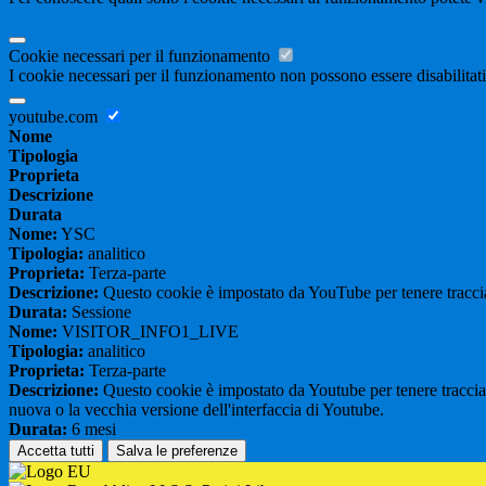
Cookie necessari per il funzionamento
I cookie necessari per il funzionamento non possono essere disabilitati.
youtube.com
Nome
Tipologia
Proprieta
Descrizione
Durata
Nome:
YSC
Tipologia:
analitico
Proprieta:
Terza-parte
Descrizione:
Questo cookie è impostato da YouTube per tenere traccia 
Durata:
Sessione
Nome:
VISITOR_INFO1_LIVE
Tipologia:
analitico
Proprieta:
Terza-parte
Descrizione:
Questo cookie è impostato da Youtube per tenere traccia de
nuova o la vecchia versione dell'interfaccia di Youtube.
Durata:
6 mesi
Accetta tutti
Salva le preferenze