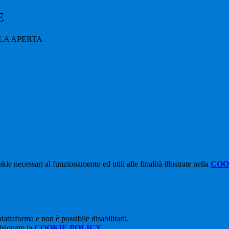
E
LA APERTA
1
kie necessari al funzionamento ed utili alle finalità illustrate nella
COO
attaforma e non è possibile disabilitarli.
isionare la
COOKIE POLICY
.