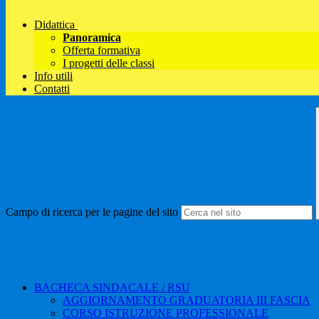
Didattica
Panoramica
Offerta formativa
I progetti delle classi
Info utili
Contatti
Campo di ricerca per le pagine del sito
BACHECA SINDACALE / RSU
AGGIORNAMENTO GRADUATORIA III FASCIA
CORSO ISTRUZIONE PROFESSIONALE