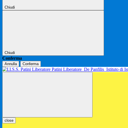
Chiudi
Chiudi
Conferma
Annulla
Conferma
Patini Liberatore
De Panfilis
Istituto di 
close