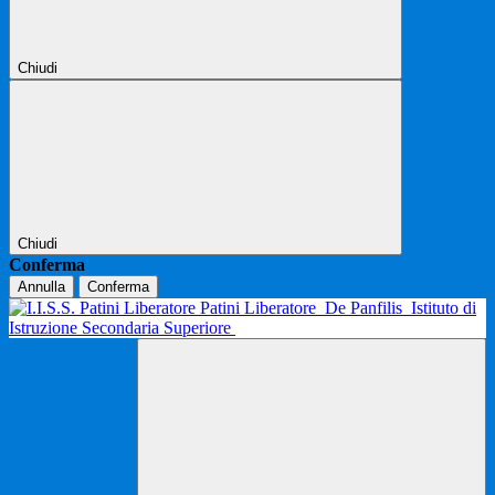
Chiudi
Chiudi
Conferma
Annulla
Conferma
Patini Liberatore
De Panfilis
Istituto di
Istruzione Secondaria Superiore