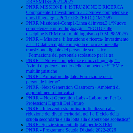
ERASMUS+ 2021-2027
PNRR MISSIONE 4: ISTRUZIONE E RICERCA
Componente 1 Investimento 3.1: Nuove competenze e
nuovi linguaggi - PCTO ESTERO (DM 258)
PNRR Missione4-Comp1-Linea di invest.3.1“Nuove
competenze e nuovi linguaggi” –“PCTO sulle
discipline STEM e sul multilinguismo (D.M. 88/2025)
PNRR – Missione 4: Istruzione e ricerca- Investimento
2.1 - Didattica digitale integrata e formazione alla
transizione digitale del personale scolastico
_Formazione del personale scolastico per la tra
PNRR– “Nuove competenze e nuovi linguaggi” –
Azioni di potenziamento delle competenze STEM e
multilinguistiche
PNRR - Animatore digitale: Formazione per il
personale interno"
PNRR -Next Generation Classroom - Ambienti di
apprendimento innovativi
PNRR – Next Generation Labs - Laboratori Per Le
Professioni Digitali Del Futuro
PNRR - Intervento straordinario finalizzato alla
riduzione dei divari territoriali nel I e II ciclo della
scuola secondaria e alla lotta alla dispersione scolastica"
PNRR- Spazie strumenti digitali per le STEM
PNRR - Programma Scuola Digitale 2022-2026