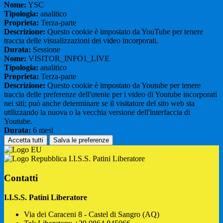
Nome:
YSC
Tipologia:
analitico
Proprieta:
Terza-parte
Descrizione:
Questo cookie è impostato da YouTube per tenere
traccia delle visualizzazioni dei video incorporati.
Durata:
Sessione
Nome:
VISITOR_INFO1_LIVE
Tipologia:
analitico
Proprieta:
Terza-parte
Descrizione:
Questo cookie è impostato da Youtube per tenere
traccia delle preferenze dell'utente per i video di Youtube incorporati
nei siti; può anche determinare se il visitatore del sito web sta
utilizzando la nuova o la vecchia versione dell'interfaccia di
Youtube.
Durata:
6 mesi
Accetta tutti
Salva le preferenze
I.I.S.S. Patini Liberatore
Contatti
I.I.S.S. Patini Liberatore
Via dei Caraceni 8 - Castel di Sangro (AQ)