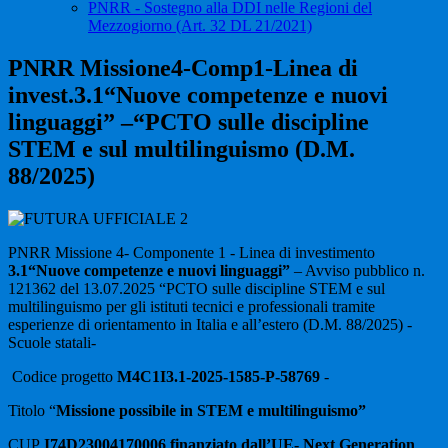
PNRR - Sostegno alla DDI nelle Regioni del
Mezzogiorno (Art. 32 DL 21/2021)
PNRR Missione4-Comp1-Linea di
invest.3.1“Nuove competenze e nuovi
linguaggi” –“PCTO sulle discipline
STEM e sul multilinguismo (D.M.
88/2025)
PNRR
Missione 4- Componente 1 - Linea di investimento
3.1“Nuove competenze e nuovi linguaggi”
– Avviso pubblico n.
121362 del 13.07.2025 “
PCTO sulle discipline STEM e sul
multilinguismo per gli istituti tecnici e professionali tramite
esperienze di orientamento in Italia e all’estero (D.M. 88/2025) -
Scuole statali
-
Codice progetto
M4C1I3.1-2025-1585-P-58769
-
Titolo “
Missione possibile in STEM e multilinguismo”
CUP
I74D23004170006
finanziato dall’UE- Next Generation