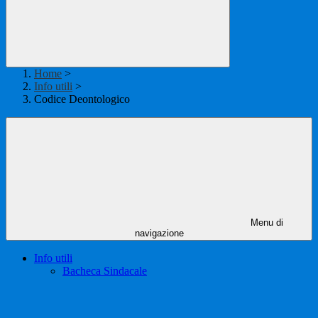
Home
>
Info utili
>
Codice Deontologico
Menu di
navigazione
Info utili
Bacheca Sindacale