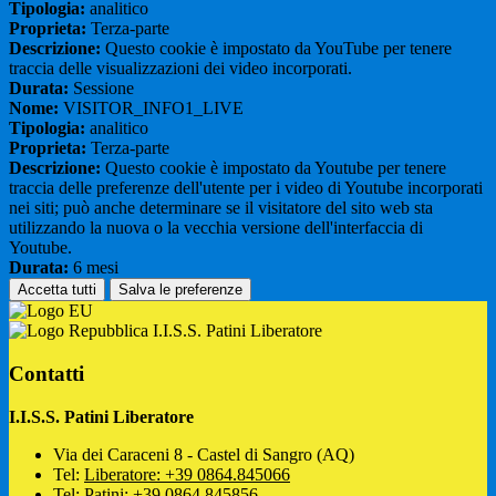
Tipologia:
analitico
Proprieta:
Terza-parte
Descrizione:
Questo cookie è impostato da YouTube per tenere
traccia delle visualizzazioni dei video incorporati.
Durata:
Sessione
Nome:
VISITOR_INFO1_LIVE
Tipologia:
analitico
Proprieta:
Terza-parte
Descrizione:
Questo cookie è impostato da Youtube per tenere
traccia delle preferenze dell'utente per i video di Youtube incorporati
nei siti; può anche determinare se il visitatore del sito web sta
utilizzando la nuova o la vecchia versione dell'interfaccia di
Youtube.
Durata:
6 mesi
Accetta tutti
Salva le preferenze
I.I.S.S. Patini Liberatore
Contatti
I.I.S.S. Patini Liberatore
Via dei Caraceni 8 - Castel di Sangro (AQ)
Tel:
Liberatore: +39 0864.845066
Tel:
Patini: +39 0864.845856