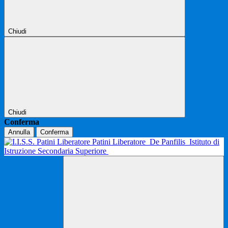
Chiudi
Chiudi
Conferma
Annulla
Conferma
Patini Liberatore
De Panfilis
Istituto di
Istruzione Secondaria Superiore