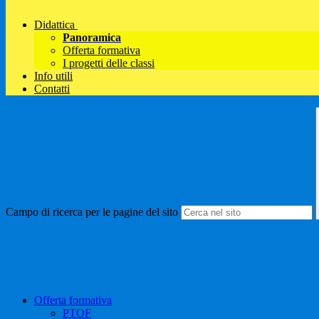
Didattica
Panoramica
Offerta formativa
I progetti delle classi
Info utili
Contatti
Campo di ricerca per le pagine del sito
Offerta formativa
PTOF