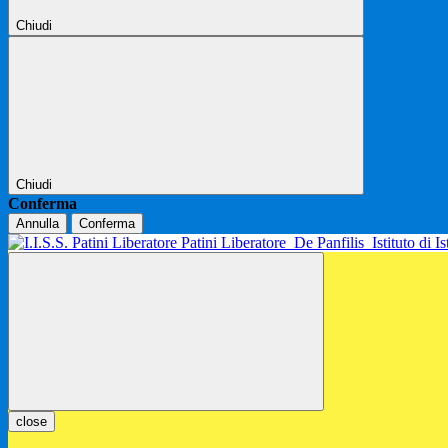
Chiudi
Chiudi
Conferma
Annulla
Conferma
Patini Liberatore
De Panfilis
Istituto di 
close