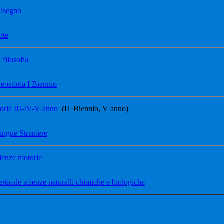
Disegno
rte
 filosofia
eostoria I Biennio
toria III-IV-V anno
(II Biennio, V anno)
ingue Straniere
cienze motorie
erticale scienze naturalli chimiche e biologiche