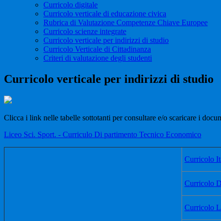
Curricolo digitale
Curricolo verticale di educazione civica
Rubrica di Valutazione Competenze Chiave Europee
Curricolo scienze integrate
Curricolo verticale per indirizzi di studio
Curricolo Verticale di Cittadinanza
Criteri di valutazione degli studenti
Curricolo verticale per indirizzi di studio
Clicca i link nelle tabelle sottotanti per consultare e/o scaricare i docu
Liceo Sci. Sport. - Curriculo Di partimento Tecnico Economico
Curricolo It
Curricolo D
Curricolo L