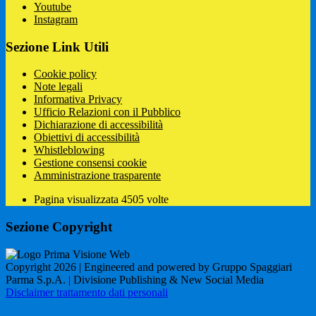
Youtube
Instagram
Sezione Link Utili
Cookie policy
Note legali
Informativa Privacy
Ufficio Relazioni con il Pubblico
Dichiarazione di accessibilità
Obiettivi di accessibilità
Whistleblowing
Gestione consensi cookie
Amministrazione trasparente
Pagina visualizzata
4505
volte
Sezione Copyright
Copyright 2026 | Engineered and powered by Gruppo Spaggiari
Parma S.p.A. | Divisione Publishing & New Social Media
Disclaimer trattamento dati personali