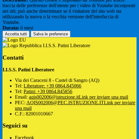
traccia delle preferenze dell'utente per i video di Youtube incorporati
nei siti; può anche determinare se il visitatore del sito web sta
utilizzando la nuova o la vecchia versione dell'interfaccia di
Youtube.
Durata:
6 mesi
Accetta tutti
Salva le preferenze
I.I.S.S. Patini Liberatore
Contatti
I.I.S.S. Patini Liberatore
Via dei Caraceni 8 - Castel di Sangro (AQ)
Tel:
Liberatore: +39 0864.845066
Tel:
Patini: +39 0864.845856
Email:
aqis002006@istruzione.it
Link per inviare una mail
PEC:
AQIS002006@PEC.ISTRUZIONE.IT
Link per inviare
una mail
C.F.: 82001010667
Seguici su
Facebook