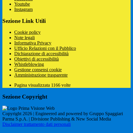
Youtube
Instagram
Sezione Link Utili
Cookie policy
Note legali
Informativa Privacy
Ufficio Relazioni con il Pubblico
Dichiarazione di accessibilità
Obiettivi di accessibilità
Whistleblowing
Gestione consensi cookie
Amministrazione trasparente
Pagina visualizzata
1166
volte
Sezione Copyright
Copyright 2026 | Engineered and powered by Gruppo Spaggiari
Parma S.p.A. | Divisione Publishing & New Social Media
Disclaimer trattamento dati personali