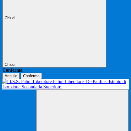
Chiudi
Chiudi
Conferma
Annulla
Conferma
Patini Liberatore
De Panfilis
Istituto di
Istruzione Secondaria Superiore