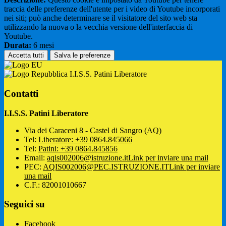
traccia delle preferenze dell'utente per i video di Youtube incorporati
nei siti; può anche determinare se il visitatore del sito web sta
utilizzando la nuova o la vecchia versione dell'interfaccia di
Youtube.
Durata:
6 mesi
Accetta tutti
Salva le preferenze
I.I.S.S. Patini Liberatore
Contatti
I.I.S.S. Patini Liberatore
Via dei Caraceni 8 - Castel di Sangro (AQ)
Tel:
Liberatore: +39 0864.845066
Tel:
Patini: +39 0864.845856
Email:
aqis002006@istruzione.it
Link per inviare una mail
PEC:
AQIS002006@PEC.ISTRUZIONE.IT
Link per inviare
una mail
C.F.: 82001010667
Seguici su
Facebook