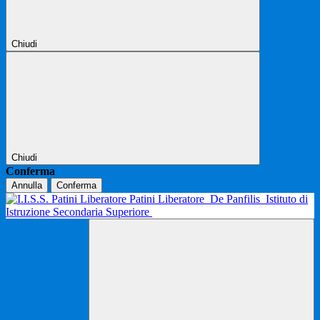
Chiudi
Chiudi
Conferma
Annulla
Conferma
Patini Liberatore
De Panfilis
Istituto di
Istruzione Secondaria Superiore