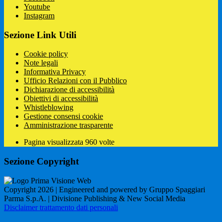
Youtube
Instagram
Sezione Link Utili
Cookie policy
Note legali
Informativa Privacy
Ufficio Relazioni con il Pubblico
Dichiarazione di accessibilità
Obiettivi di accessibilità
Whistleblowing
Gestione consensi cookie
Amministrazione trasparente
Pagina visualizzata
960
volte
Sezione Copyright
Copyright 2026 | Engineered and powered by Gruppo Spaggiari
Parma S.p.A. | Divisione Publishing & New Social Media
Disclaimer trattamento dati personali