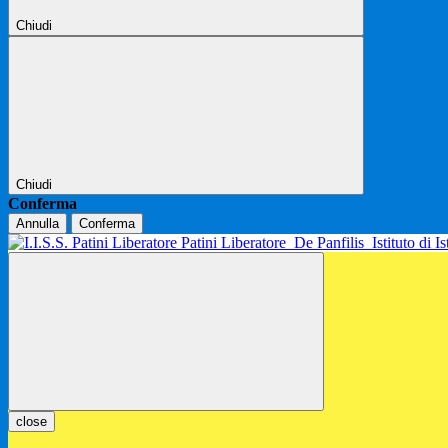
Chiudi
Chiudi
Conferma
Annulla
Conferma
Patini Liberatore
De Panfilis
Istituto di 
close