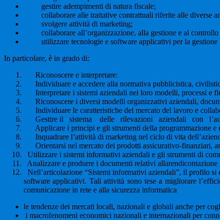
gestire adempimenti di natura fiscale;
collaborare alle trattative contrattuali riferite alle diverse ar
svolgere attività di marketing;
collaborare all’organizzazione, alla gestione e al controllo d
utilizzare tecnologie e software applicativi per la gestione i
In particolare, è in grado di:
Riconoscere e interpretare:
Individuare e accedere alla normativa pubblicistica, civilistica 
Interpretare i sistemi aziendali nei loro modelli, processi e flu
Riconoscere i diversi modelli organizzativi aziendali, documenta
Individuare le caratteristiche del mercato del lavoro e collabo
Gestire il sistema delle rilevazioni aziendali con l’ausili
Applicare i principi e gli strumenti della programmazione e del
Inquadrare l’attività di marketing nel ciclo di vita dell’azienda
Orientarsi nel mercato dei prodotti assicurativo-finanziari, a
Utilizzare i sistemi informativi aziendali e gli strumenti di com
Analizzare e produrre i documenti relativi allarendicontazione so
Nell’articolazione “Sistemi informativi aziendali”, il profilo si c
software applicativi. Tali attività sono tese a migliorare l’eff
comunicazione in rete e alla sicurezza informatica
le tendenze dei mercati locali, nazionali e globali anche per cogl
i macrofenomeni economici nazionali e internazionali per connett