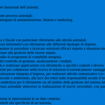
ee funzionali dell’azienda;
ei processi aziendali;
ntegrata di amministrazione, finanza e marketing.
e fiscale con particolare riferimento alle attività aziendali.
ssi informativi con riferimento alle differenti tipologie di imprese.
re le procedure e ricercare soluzioni efficaci rispetto a situazioni da
rare alla gestione delle risorse umane.
o di programmi di contabilità integrata.
 controllo di gestione, analizzandone i risultati.
 e realizzare applicazioni con riferimento a specifici contesti e diverse 
nche per collaborare nella ricerca di soluzioni economicamente vantagg
unicazione integrata d’impresa, per realizzare attività comunicative con r
ciale e ambientale, alla luce dei criteri sulla responsabilità sociale d’i
aratterizza per il riferimento sia all’ambito della gestione del sistema in
icienza aziendale attraverso la realizzazione di nuove procedure, con pa
ierne le ripercussioni in un dato contesto;
erli alla specificità di un’azienda;