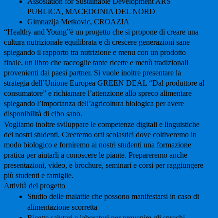
Assosiation for Sustainable Development ARS
PUBLICA, MACEDONIA DEL NORD
Gimnazija Metkovic, CROAZIA
“Healthy and Young”è un progetto che si propone di creare una
cultura nutrizionale equilibrata e di crescere generazioni sane
spiegando il rapporto tra nutrizione e menu con un prodotto
finale, un libro che raccoglie tante ricette e menù tradizionali
provenienti dai paesi partner. Si vuole inoltre presentare la
strategia dell’Unione Europea GREEN DEAL “Dal produttore al
consumatore” e richiamare l’attenzione allo spreco alimentare
spiegando l’importanza dell’agricoltura biologica per avere
disponibilità di cibo sano.
Vogliamo inoltre sviluppare le competenze digitali e linguistiche
dei nostri studenti. Creeremo orti scolastici dove coltiveremo in
modo biologico e forniremo ai nostri studenti una formazione
pratica per aiutarli a conoscere le piante. Prepareremo anche
presentazioni, video, e brochure, seminari e corsi per raggiungere
più studenti e famiglie.
Attività del progetto
Studio delle malattie che possono manifestarsi in caso di
alimentazione scorretta
Ricette salutari e laboratori per prevenire gli sprechi