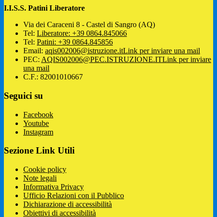
I.I.S.S. Patini Liberatore
Via dei Caraceni 8 - Castel di Sangro (AQ)
Tel:
Liberatore: +39 0864.845066
Tel:
Patini: +39 0864.845856
Email:
aqis002006@istruzione.it
Link per inviare una mail
PEC:
AQIS002006@PEC.ISTRUZIONE.IT
Link per inviare
una mail
C.F.: 82001010667
Seguici su
Facebook
Youtube
Instagram
Sezione Link Utili
Cookie policy
Note legali
Informativa Privacy
Ufficio Relazioni con il Pubblico
Dichiarazione di accessibilità
Obiettivi di accessibilità