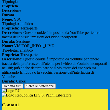
Tipologia
Proprieta
Descrizione
Durata
Nome:
YSC
Tipologia:
analitico
Proprieta:
Terza-parte
Descrizione:
Questo cookie è impostato da YouTube per tenere
traccia delle visualizzazioni dei video incorporati.
Durata:
Sessione
Nome:
VISITOR_INFO1_LIVE
Tipologia:
analitico
Proprieta:
Terza-parte
Descrizione:
Questo cookie è impostato da Youtube per tenere
traccia delle preferenze dell'utente per i video di Youtube incorporati
nei siti; può anche determinare se il visitatore del sito web sta
utilizzando la nuova o la vecchia versione dell'interfaccia di
Youtube.
Durata:
6 mesi
Accetta tutti
Salva le preferenze
I.I.S.S. Patini Liberatore
Contatti