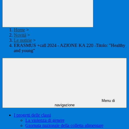
Home
>
Novità
>
Le notizie
>
ERASMUS +call 2024 - AZIONE KA 220 -Titolo: "Healthy
and young"
Menu di
navigazione
I progetti delle classi
La violenza di genere
Giornata nazionale della colletta alimentare