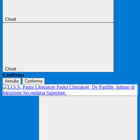
Chiudi
Chiudi
Conferma
Annulla
Conferma
Patini Liberatore
De Panfilis
Istituto di
Istruzione Secondaria Superiore