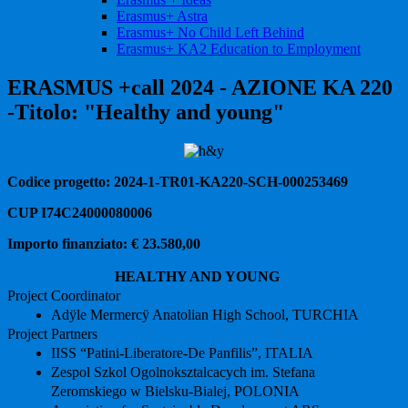
Erasmus+ Astra
Erasmus+ No Child Left Behind
Erasmus+ KA2 Education to Employment
ERASMUS +call 2024 - AZIONE KA 220
-Titolo: "Healthy and young"
Codice progetto: 2024-1-TR01-KA220-SCH-000253469
CUP I74C24000080006
Importo finanziato: € 23.580,00
HEALTHY AND YOUNG
Project Coordinator
Adÿle Mermercÿ Anatolian High School, TURCHIA
Project Partners
IISS “Patini-Liberatore-De Panfilis”, ITALIA
Zespol Szkol Ogolnoksztalcacych im. Stefana
Zeromskiego w Bielsku-Bialej, POLONIA