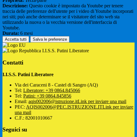
Proprieta:
Terza-parte
Descrizione:
Questo cookie è impostato da Youtube per tenere
traccia delle preferenze dell'utente per i video di Youtube incorporati
nei siti; può anche determinare se il visitatore del sito web sta
utilizzando la nuova o la vecchia versione dell'interfaccia di
Youtube.
Durata:
6 mesi
Accetta tutti
Salva le preferenze
I.I.S.S. Patini Liberatore
Contatti
I.I.S.S. Patini Liberatore
Via dei Caraceni 8 - Castel di Sangro (AQ)
Tel:
Liberatore: +39 0864.845066
Tel:
Patini: +39 0864.845856
Email:
aqis002006@istruzione.it
Link per inviare una mail
PEC:
AQIS002006@PEC.ISTRUZIONE.IT
Link per inviare
una mail
C.F.: 82001010667
Seguici su