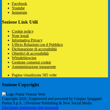
Facebook
Youtube
Instagram
Sezione Link Utili
Cookie policy
Note legali
Informativa Privacy
Ufficio Relazioni con il Pubblico
Dichiarazione di accessibilità
Obiettivi di accessibilità
Whistleblowing
Gestione consensi cookie
Amministrazione trasparente
Pagina visualizzata
585
volte
Sezione Copyright
Copyright 2026 | Engineered and powered by Gruppo Spaggiari
Parma S.p.A. | Divisione Publishing & New Social Media
Disclaimer trattamento dati personali