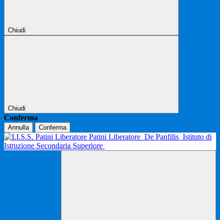
Chiudi
Chiudi
Conferma
Annulla
Conferma
Patini Liberatore
De Panfilis
Istituto di
Istruzione Secondaria Superiore