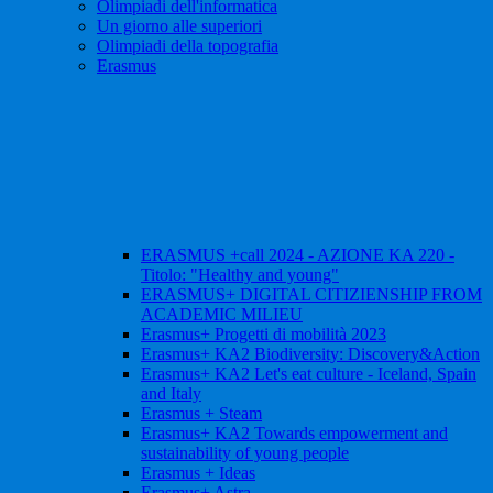
Olimpiadi dell'informatica
Un giorno alle superiori
Olimpiadi della topografia
Erasmus
ERASMUS +call 2024 - AZIONE KA 220 -
Titolo: "Healthy and young"
ERASMUS+ DIGITAL CITIZIENSHIP FROM
ACADEMIC MILIEU
Erasmus+ Progetti di mobilità 2023
Erasmus+ KA2 Biodiversity: Discovery&Action
Erasmus+ KA2 Let's eat culture - Iceland, Spain
and Italy
Erasmus + Steam
Erasmus+ KA2 Towards empowerment and
sustainability of young people
Erasmus + Ideas
Erasmus+ Astra