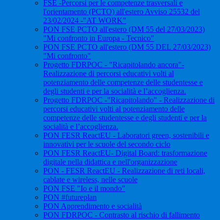
FSE -Percorsi per le competenze trasversali e
l'orientamento (PCTO) all'estero Avviso 25532 del
23/02/2024 -"AT WORK"
PON FSE PCTO all'estero (DM 55 del 27/03/2023)
"Mi confronto in Europa - Tecnico"
PON FSE PCTO all'estero (DM 55 DEL 27/03/2023)
"Mi confronto"
Progetto FDRPOC - "Ricapitolando ancora"-
Realizzazione di percorsi educativi volti al
potenziamento delle competenze delle studentesse e
degli studenti e per la socialità e l’accoglienza.
Progetto FDRPOC -"Ricapitolando" - Realizzazione di
percorsi educativi volti al potenziamento delle
competenze delle studentesse e degli studenti e per la
socialità e l’accoglienza.
PON FESR ReactEU - Laboratori green, sostenibili e
innovativi per le scuole del secondo ciclo
PON FESR ReactEU- Digital Board: trasformazione
digitale nella didattica e nell'organizzazione
PON - FESR ReactEU - Realizzazione di reti locali,
cablate e wireless, nelle scuole
PON FSE "Io e il mondo"
PON #futureplan
PON Apprendimento e socialità
PON FDRPOC - Contrasto al rischio di fallimento