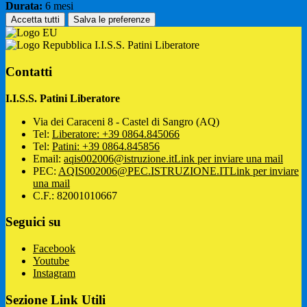
Durata:
6 mesi
Accetta tutti
Salva le preferenze
I.I.S.S. Patini Liberatore
Contatti
I.I.S.S. Patini Liberatore
Via dei Caraceni 8 - Castel di Sangro (AQ)
Tel:
Liberatore: +39 0864.845066
Tel:
Patini: +39 0864.845856
Email:
aqis002006@istruzione.it
Link per inviare una mail
PEC:
AQIS002006@PEC.ISTRUZIONE.IT
Link per inviare
una mail
C.F.: 82001010667
Seguici su
Facebook
Youtube
Instagram
Sezione Link Utili