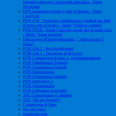
formativo precoce e di povertà educativa - Titolo
#tecnomat
PON Inclusione sociale e lotta al disagio - Titolo
Cre@Life
PON FSE - Supporto a studentesse e studenti per libri
di testo e kit scolastici - Titolo "Sollievo solidale"
PON FESR - Smart Class per scuole del secondo ciclo
- Titolo "Smart learning"
Educazione all'imprenditorialità - "Allenarsi per il
futuro"
PON ASL2 - #occhioaldomani
PON ASL2 - Tecnologo di processo
PON Competenze di base 2- #contalamontagna
PON Cittadinanza Europea
PON Cittadinanza Globale
PON Orientamento
PON Cittadinanza Digitale
PON innovativo 1
PON Orientamento
PON Laboratori innovativi
ASL Componiamo il cittadino
ASL "We are Europe!"
Competenze di Base
Sky and snow
#studentinvetta