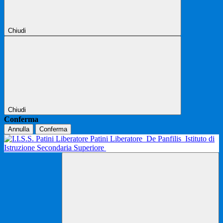
Chiudi
Chiudi
Conferma
Annulla
Conferma
Patini Liberatore
De Panfilis
Istituto di
Istruzione Secondaria Superiore