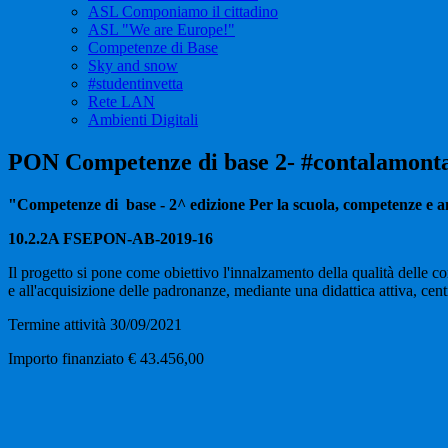
ASL Componiamo il cittadino
ASL "We are Europe!"
Competenze di Base
Sky and snow
#studentinvetta
Rete LAN
Ambienti Digitali
PON Competenze di base 2- #contalamont
"Competenze di base - 2^ edizione Per la scuola, competenze e 
10.2.2A FSEPON-AB-2019-16
Il progetto si pone come obiettivo l'innalzamento della qualità delle c
e all'acquisizione delle padronanze, mediante una didattica attiva, cen
Termine attività 30/09/2021
Importo finanziato € 43.456,00