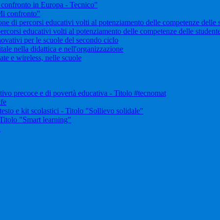
onfronto in Europa - Tecnico"
i confronto"
i percorsi educativi volti al potenziamento delle competenze delle stud
rsi educativi volti al potenziamento delle competenze delle studentesse
vativi per le scuole del secondo ciclo
e nella didattica e nell'organizzazione
te e wireless, nelle scuole
vo precoce e di povertà educativa - Titolo #tecnomat
ife
sto e kit scolastici - Titolo "Sollievo solidale"
Titolo "Smart learning"
"