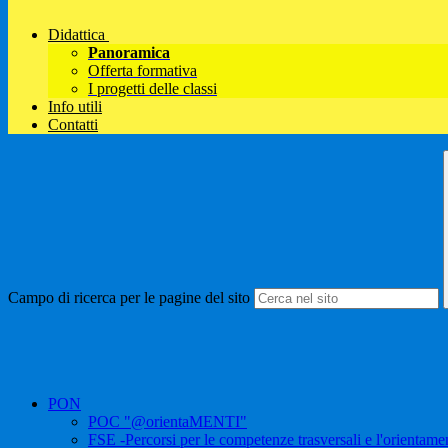
Didattica
Panoramica
Offerta formativa
I progetti delle classi
Info utili
Contatti
Campo di ricerca per le pagine del sito
PON
POC "@orientaMENTI"
FSE -Percorsi per le competenze trasversali e l'orient