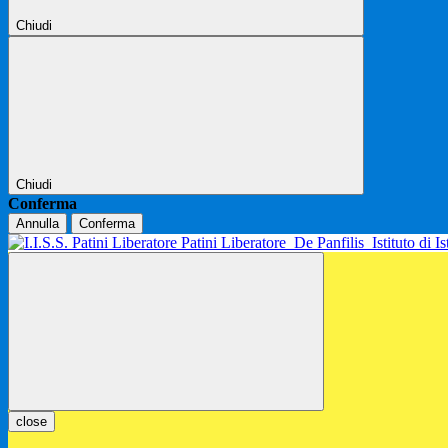
Chiudi
Chiudi
Conferma
Annulla
Conferma
Patini Liberatore
De Panfilis
Istituto di 
close