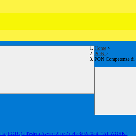
Home
>
PON
>
PON Competenze di b
amento (PCTO) all'estero Avviso 25532 del 23/02/2024 -"AT WORK"