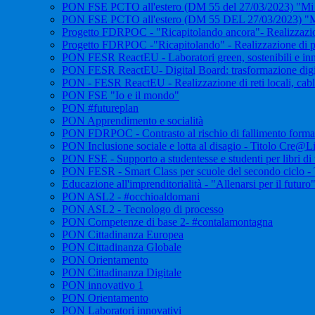
PON FSE PCTO all'estero (DM 55 del 27/03/2023) "Mi c
PON FSE PCTO all'estero (DM 55 DEL 27/03/2023) "M
Progetto FDRPOC - "Ricapitolando ancora"- Realizzazione d
Progetto FDRPOC -"Ricapitolando" - Realizzazione di perco
PON FESR ReactEU - Laboratori green, sostenibili e inno
PON FESR ReactEU- Digital Board: trasformazione digital
PON - FESR ReactEU - Realizzazione di reti locali, cabla
PON FSE "Io e il mondo"
PON #futureplan
PON Apprendimento e socialità
PON FDRPOC - Contrasto al rischio di fallimento formati
PON Inclusione sociale e lotta al disagio - Titolo Cre@L
PON FSE - Supporto a studentesse e studenti per libri di te
PON FESR - Smart Class per scuole del secondo ciclo - 
Educazione all'imprenditorialità - "Allenarsi per il futuro
PON ASL2 - #occhioaldomani
PON ASL2 - Tecnologo di processo
PON Competenze di base 2- #contalamontagna
PON Cittadinanza Europea
PON Cittadinanza Globale
PON Orientamento
PON Cittadinanza Digitale
PON innovativo 1
PON Orientamento
PON Laboratori innovativi