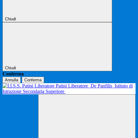
Chiudi
Chiudi
Conferma
Annulla
Conferma
Patini Liberatore
De Panfilis
Istituto di
Istruzione Secondaria Superiore