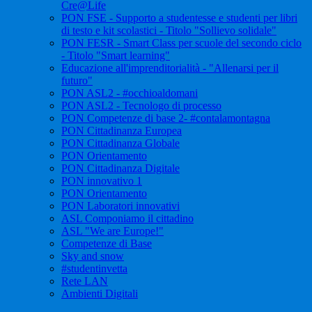
Cre@Life
PON FSE - Supporto a studentesse e studenti per libri
di testo e kit scolastici - Titolo "Sollievo solidale"
PON FESR - Smart Class per scuole del secondo ciclo
- Titolo "Smart learning"
Educazione all'imprenditorialità - "Allenarsi per il
futuro"
PON ASL2 - #occhioaldomani
PON ASL2 - Tecnologo di processo
PON Competenze di base 2- #contalamontagna
PON Cittadinanza Europea
PON Cittadinanza Globale
PON Orientamento
PON Cittadinanza Digitale
PON innovativo 1
PON Orientamento
PON Laboratori innovativi
ASL Componiamo il cittadino
ASL "We are Europe!"
Competenze di Base
Sky and snow
#studentinvetta
Rete LAN
Ambienti Digitali