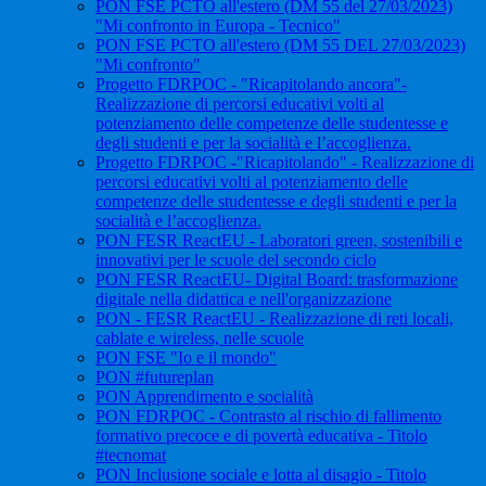
PON FSE PCTO all'estero (DM 55 del 27/03/2023)
"Mi confronto in Europa - Tecnico"
PON FSE PCTO all'estero (DM 55 DEL 27/03/2023)
"Mi confronto"
Progetto FDRPOC - "Ricapitolando ancora"-
Realizzazione di percorsi educativi volti al
potenziamento delle competenze delle studentesse e
degli studenti e per la socialità e l’accoglienza.
Progetto FDRPOC -"Ricapitolando" - Realizzazione di
percorsi educativi volti al potenziamento delle
competenze delle studentesse e degli studenti e per la
socialità e l’accoglienza.
PON FESR ReactEU - Laboratori green, sostenibili e
innovativi per le scuole del secondo ciclo
PON FESR ReactEU- Digital Board: trasformazione
digitale nella didattica e nell'organizzazione
PON - FESR ReactEU - Realizzazione di reti locali,
cablate e wireless, nelle scuole
PON FSE "Io e il mondo"
PON #futureplan
PON Apprendimento e socialità
PON FDRPOC - Contrasto al rischio di fallimento
formativo precoce e di povertà educativa - Titolo
#tecnomat
PON Inclusione sociale e lotta al disagio - Titolo