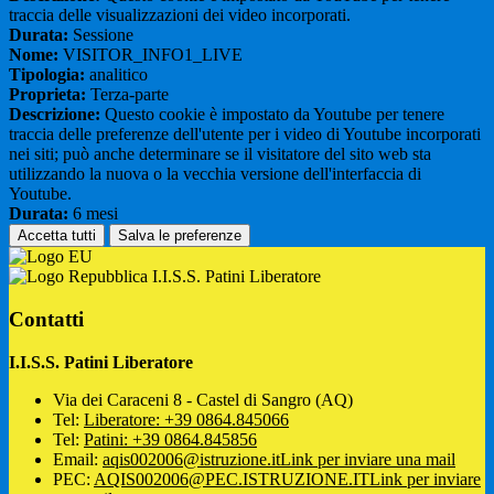
traccia delle visualizzazioni dei video incorporati.
Durata:
Sessione
Nome:
VISITOR_INFO1_LIVE
Tipologia:
analitico
Proprieta:
Terza-parte
Descrizione:
Questo cookie è impostato da Youtube per tenere
traccia delle preferenze dell'utente per i video di Youtube incorporati
nei siti; può anche determinare se il visitatore del sito web sta
utilizzando la nuova o la vecchia versione dell'interfaccia di
Youtube.
Durata:
6 mesi
Accetta tutti
Salva le preferenze
I.I.S.S. Patini Liberatore
Contatti
I.I.S.S. Patini Liberatore
Via dei Caraceni 8 - Castel di Sangro (AQ)
Tel:
Liberatore: +39 0864.845066
Tel:
Patini: +39 0864.845856
Email:
aqis002006@istruzione.it
Link per inviare una mail
PEC:
AQIS002006@PEC.ISTRUZIONE.IT
Link per inviare