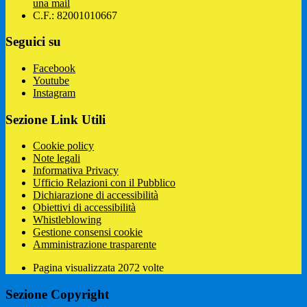
una mail
C.F.: 82001010667
Seguici su
Facebook
Youtube
Instagram
Sezione Link Utili
Cookie policy
Note legali
Informativa Privacy
Ufficio Relazioni con il Pubblico
Dichiarazione di accessibilità
Obiettivi di accessibilità
Whistleblowing
Gestione consensi cookie
Amministrazione trasparente
Pagina visualizzata
2072
volte
Sezione Copyright