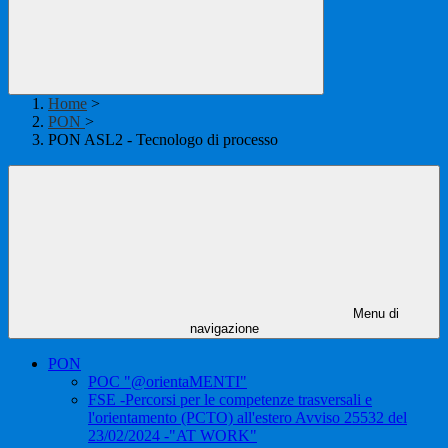
Home
>
PON
>
PON ASL2 - Tecnologo di processo
Menu di
navigazione
PON
POC "@orientaMENTI"
FSE -Percorsi per le competenze trasversali e
l'orientamento (PCTO) all'estero Avviso 25532 del
23/02/2024 -"AT WORK"