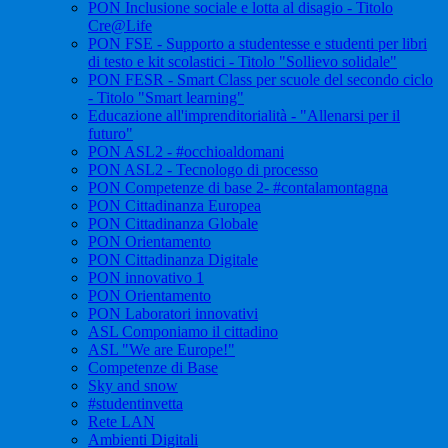
PON Inclusione sociale e lotta al disagio - Titolo
Cre@Life
PON FSE - Supporto a studentesse e studenti per libri
di testo e kit scolastici - Titolo "Sollievo solidale"
PON FESR - Smart Class per scuole del secondo ciclo
- Titolo "Smart learning"
Educazione all'imprenditorialità - "Allenarsi per il
futuro"
PON ASL2 - #occhioaldomani
PON ASL2 - Tecnologo di processo
PON Competenze di base 2- #contalamontagna
PON Cittadinanza Europea
PON Cittadinanza Globale
PON Orientamento
PON Cittadinanza Digitale
PON innovativo 1
PON Orientamento
PON Laboratori innovativi
ASL Componiamo il cittadino
ASL "We are Europe!"
Competenze di Base
Sky and snow
#studentinvetta
Rete LAN
Ambienti Digitali