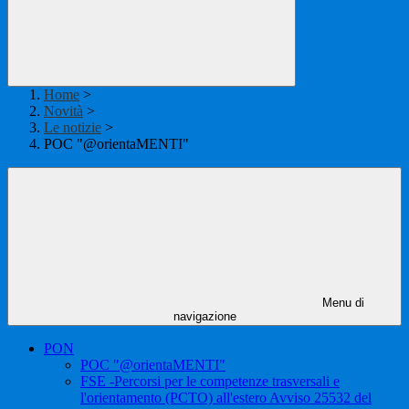
Home
>
Novità
>
Le notizie
>
POC "@orientaMENTI"
Menu di
navigazione
PON
POC "@orientaMENTI"
FSE -Percorsi per le competenze trasversali e
l'orientamento (PCTO) all'estero Avviso 25532 del