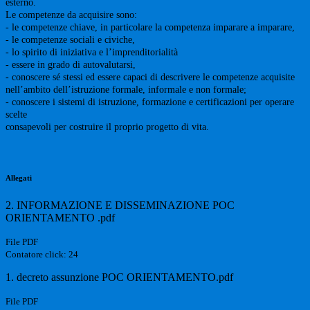
esterno.
Le competenze da acquisire sono:
- le competenze chiave, in particolare la competenza imparare a imparare,
- le competenze sociali e civiche,
- lo spirito di iniziativa e l’imprenditorialità
- essere in grado di autovalutarsi,
- conoscere sé stessi ed essere capaci di descrivere le competenze acquisite
nell’ambito dell’istruzione formale, informale e non formale;
- conoscere i sistemi di istruzione, formazione e certificazioni per operare
scelte
consapevoli per costruire il proprio progetto di vita.
Allegati
2. INFORMAZIONE E DISSEMINAZIONE POC
ORIENTAMENTO .pdf
File PDF
Contatore click: 24
1. decreto assunzione POC ORIENTAMENTO.pdf
File PDF