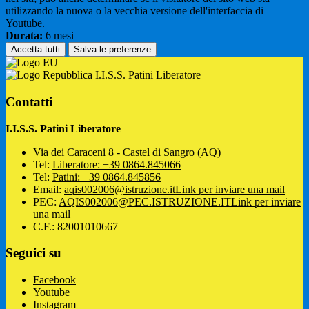
utilizzando la nuova o la vecchia versione dell'interfaccia di
Youtube.
Durata:
6 mesi
Accetta tutti
Salva le preferenze
I.I.S.S. Patini Liberatore
Contatti
I.I.S.S. Patini Liberatore
Via dei Caraceni 8 - Castel di Sangro (AQ)
Tel:
Liberatore: +39 0864.845066
Tel:
Patini: +39 0864.845856
Email:
aqis002006@istruzione.it
Link per inviare una mail
PEC:
AQIS002006@PEC.ISTRUZIONE.IT
Link per inviare
una mail
C.F.: 82001010667
Seguici su
Facebook
Youtube
Instagram