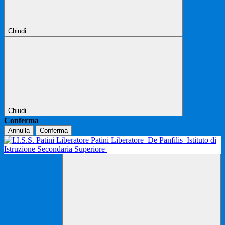
Chiudi
Chiudi
Conferma
Annulla
Conferma
Patini Liberatore
De Panfilis
Istituto di
Istruzione Secondaria Superiore