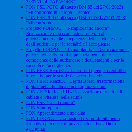
23/02/2024 -"AT WORK"
PON FSE PCTO all'estero (DM 55 del 27/03/2023)
"Mi confronto in Europa - Tecnico"
PON FSE PCTO all'estero (DM 55 DEL 27/03/2023)
"Mi confronto"
Progetto FDRPOC - "Ricapitolando ancora"-
Realizzazione di percorsi educativi volti al
potenziamento delle competenze delle studentesse e
degli studenti e per la socialità e l’accoglienza.
Progetto FDRPOC -"Ricapitolando" - Realizzazione di
percorsi educativi volti al potenziamento delle
competenze delle studentesse e degli studenti e per la
socialità e l’accoglienza.
PON FESR ReactEU - Laboratori green, sostenibili e
innovativi per le scuole del secondo ciclo
PON FESR ReactEU- Digital Board: trasformazione
digitale nella didattica e nell'organizzazione
PON - FESR ReactEU - Realizzazione di reti locali,
cablate e wireless, nelle scuole
PON FSE "Io e il mondo"
PON #futureplan
PON Apprendimento e socialità
PON FDRPOC - Contrasto al rischio di fallimento
formativo precoce e di povertà educativa - Titolo
#tecnomat