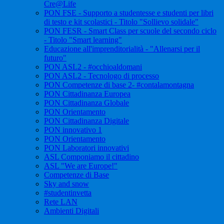
Cre@Life
PON FSE - Supporto a studentesse e studenti per libri
di testo e kit scolastici - Titolo "Sollievo solidale"
PON FESR - Smart Class per scuole del secondo ciclo
- Titolo "Smart learning"
Educazione all'imprenditorialità - "Allenarsi per il
futuro"
PON ASL2 - #occhioaldomani
PON ASL2 - Tecnologo di processo
PON Competenze di base 2- #contalamontagna
PON Cittadinanza Europea
PON Cittadinanza Globale
PON Orientamento
PON Cittadinanza Digitale
PON innovativo 1
PON Orientamento
PON Laboratori innovativi
ASL Componiamo il cittadino
ASL "We are Europe!"
Competenze di Base
Sky and snow
#studentinvetta
Rete LAN
Ambienti Digitali