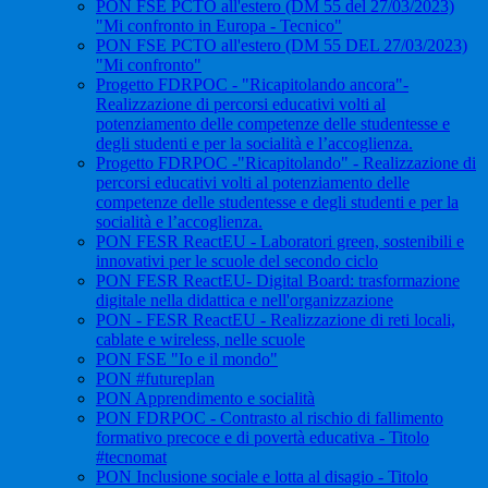
PON FSE PCTO all'estero (DM 55 del 27/03/2023)
"Mi confronto in Europa - Tecnico"
PON FSE PCTO all'estero (DM 55 DEL 27/03/2023)
"Mi confronto"
Progetto FDRPOC - "Ricapitolando ancora"-
Realizzazione di percorsi educativi volti al
potenziamento delle competenze delle studentesse e
degli studenti e per la socialità e l’accoglienza.
Progetto FDRPOC -"Ricapitolando" - Realizzazione di
percorsi educativi volti al potenziamento delle
competenze delle studentesse e degli studenti e per la
socialità e l’accoglienza.
PON FESR ReactEU - Laboratori green, sostenibili e
innovativi per le scuole del secondo ciclo
PON FESR ReactEU- Digital Board: trasformazione
digitale nella didattica e nell'organizzazione
PON - FESR ReactEU - Realizzazione di reti locali,
cablate e wireless, nelle scuole
PON FSE "Io e il mondo"
PON #futureplan
PON Apprendimento e socialità
PON FDRPOC - Contrasto al rischio di fallimento
formativo precoce e di povertà educativa - Titolo
#tecnomat
PON Inclusione sociale e lotta al disagio - Titolo