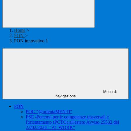
Home
>
PON
>
PON innovativo 1
Menu di
navigazione
PON
POC "@orientaMENTI"
FSE -Percorsi per le competenze trasversali e
l'orientamento (PCTO) all'estero Avviso 25532 del
23/02/2024 -"AT WORK"