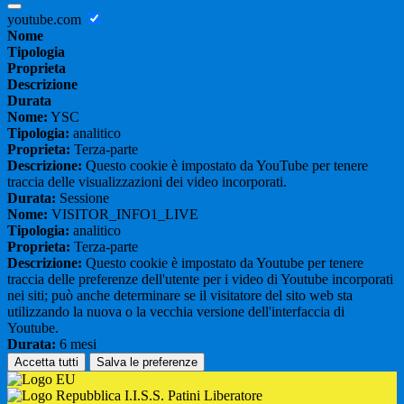
youtube.com
Nome
Tipologia
Proprieta
Descrizione
Durata
Nome:
YSC
Tipologia:
analitico
Proprieta:
Terza-parte
Descrizione:
Questo cookie è impostato da YouTube per tenere
traccia delle visualizzazioni dei video incorporati.
Durata:
Sessione
Nome:
VISITOR_INFO1_LIVE
Tipologia:
analitico
Proprieta:
Terza-parte
Descrizione:
Questo cookie è impostato da Youtube per tenere
traccia delle preferenze dell'utente per i video di Youtube incorporati
nei siti; può anche determinare se il visitatore del sito web sta
utilizzando la nuova o la vecchia versione dell'interfaccia di
Youtube.
Durata:
6 mesi
Accetta tutti
Salva le preferenze
I.I.S.S. Patini Liberatore