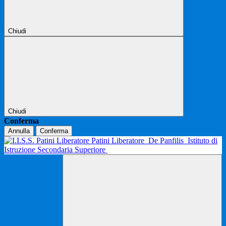
Chiudi
Chiudi
Conferma
Annulla
Conferma
Patini Liberatore
De Panfilis
Istituto di
Istruzione Secondaria Superiore