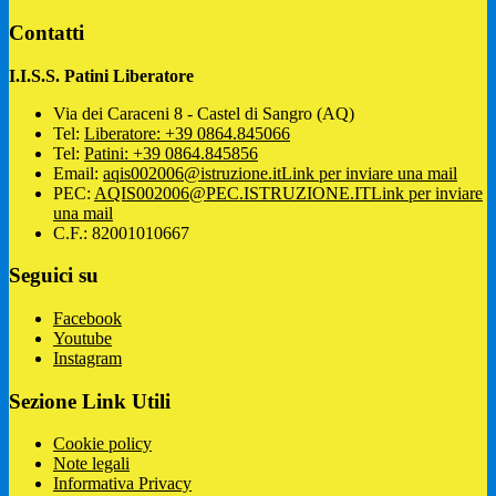
Contatti
I.I.S.S. Patini Liberatore
Via dei Caraceni 8 - Castel di Sangro (AQ)
Tel:
Liberatore: +39 0864.845066
Tel:
Patini: +39 0864.845856
Email:
aqis002006@istruzione.it
Link per inviare una mail
PEC:
AQIS002006@PEC.ISTRUZIONE.IT
Link per inviare
una mail
C.F.: 82001010667
Seguici su
Facebook
Youtube
Instagram
Sezione Link Utili
Cookie policy
Note legali
Informativa Privacy