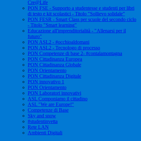
Cre@Life
PON FSE - Supporto a studentesse e studenti per libri
di testo e kit scolastici - Titolo "Sollievo solidale"
PON FESR - Smart Class per scuole del secondo ciclo
- Titolo "Smart learning"
Educazione all'imprenditorialità - "Allenarsi per il
futuro"
PON ASL2 - #occhioaldomani
PON ASL2 - Tecnologo di processo
PON Competenze di base 2- #contalamontagna
PON Cittadinanza Europea
PON Cittadinanza Globale
PON Orientamento
PON Cittadinanza Digitale
PON innovativo 1
PON Orientamento
PON Laboratori innovativi
ASL Componiamo il cittadino
ASL "We are Europe!"
Competenze di Base
Sky and snow
#studentinvetta
Rete LAN
Ambienti Digitali