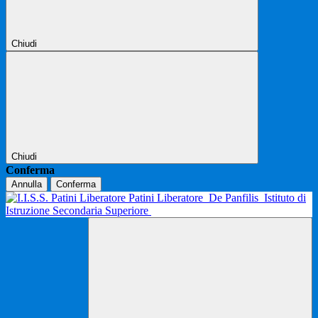
Chiudi
Chiudi
Conferma
Annulla
Conferma
Patini Liberatore
De Panfilis
Istituto di
Istruzione Secondaria Superiore