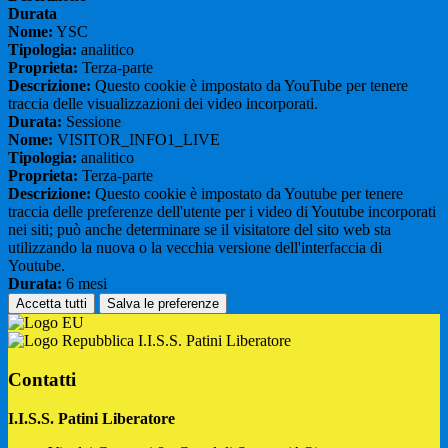
Durata
Nome:
YSC
Tipologia:
analitico
Proprieta:
Terza-parte
Descrizione:
Questo cookie è impostato da YouTube per tenere
traccia delle visualizzazioni dei video incorporati.
Durata:
Sessione
Nome:
VISITOR_INFO1_LIVE
Tipologia:
analitico
Proprieta:
Terza-parte
Descrizione:
Questo cookie è impostato da Youtube per tenere
traccia delle preferenze dell'utente per i video di Youtube incorporati
nei siti; può anche determinare se il visitatore del sito web sta
utilizzando la nuova o la vecchia versione dell'interfaccia di
Youtube.
Durata:
6 mesi
Accetta tutti
Salva le preferenze
I.I.S.S. Patini Liberatore
Contatti
I.I.S.S. Patini Liberatore