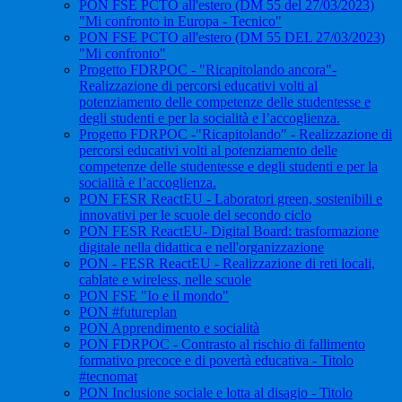
PON FSE PCTO all'estero (DM 55 del 27/03/2023)
"Mi confronto in Europa - Tecnico"
PON FSE PCTO all'estero (DM 55 DEL 27/03/2023)
"Mi confronto"
Progetto FDRPOC - "Ricapitolando ancora"-
Realizzazione di percorsi educativi volti al
potenziamento delle competenze delle studentesse e
degli studenti e per la socialità e l’accoglienza.
Progetto FDRPOC -"Ricapitolando" - Realizzazione di
percorsi educativi volti al potenziamento delle
competenze delle studentesse e degli studenti e per la
socialità e l’accoglienza.
PON FESR ReactEU - Laboratori green, sostenibili e
innovativi per le scuole del secondo ciclo
PON FESR ReactEU- Digital Board: trasformazione
digitale nella didattica e nell'organizzazione
PON - FESR ReactEU - Realizzazione di reti locali,
cablate e wireless, nelle scuole
PON FSE "Io e il mondo"
PON #futureplan
PON Apprendimento e socialità
PON FDRPOC - Contrasto al rischio di fallimento
formativo precoce e di povertà educativa - Titolo
#tecnomat
PON Inclusione sociale e lotta al disagio - Titolo