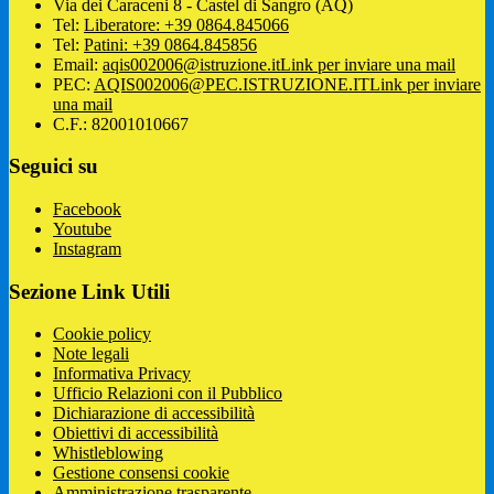
Via dei Caraceni 8 - Castel di Sangro (AQ)
Tel:
Liberatore: +39 0864.845066
Tel:
Patini: +39 0864.845856
Email:
aqis002006@istruzione.it
Link per inviare una mail
PEC:
AQIS002006@PEC.ISTRUZIONE.IT
Link per inviare
una mail
C.F.: 82001010667
Seguici su
Facebook
Youtube
Instagram
Sezione Link Utili
Cookie policy
Note legali
Informativa Privacy
Ufficio Relazioni con il Pubblico
Dichiarazione di accessibilità
Obiettivi di accessibilità
Whistleblowing
Gestione consensi cookie
Amministrazione trasparente