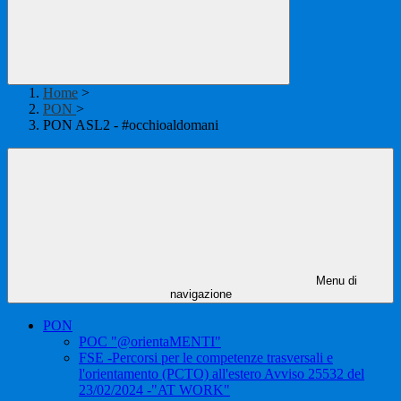
Home
>
PON
>
PON ASL2 - #occhioaldomani
Menu di
navigazione
PON
POC "@orientaMENTI"
FSE -Percorsi per le competenze trasversali e
l'orientamento (PCTO) all'estero Avviso 25532 del
23/02/2024 -"AT WORK"