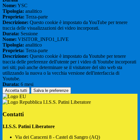
Nome:
YSC
Tipologia:
analitico
Proprieta:
Terza-parte
Descrizione:
Questo cookie è impostato da YouTube per tenere
traccia delle visualizzazioni dei video incorporati.
Durata:
Sessione
Nome:
VISITOR_INFO1_LIVE
Tipologia:
analitico
Proprieta:
Terza-parte
Descrizione:
Questo cookie è impostato da Youtube per tenere
traccia delle preferenze dell'utente per i video di Youtube incorporati
nei siti; può anche determinare se il visitatore del sito web sta
utilizzando la nuova o la vecchia versione dell'interfaccia di
Youtube.
Durata:
6 mesi
Accetta tutti
Salva le preferenze
I.I.S.S. Patini Liberatore
Contatti
I.I.S.S. Patini Liberatore
Via dei Caraceni 8 - Castel di Sangro (AQ)