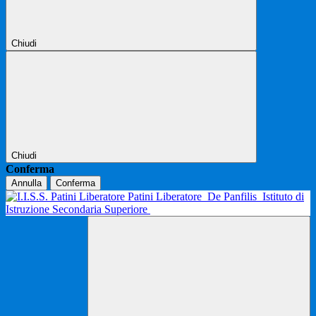
Chiudi
Chiudi
Conferma
Annulla
Conferma
Patini Liberatore
De Panfilis
Istituto di
Istruzione Secondaria Superiore