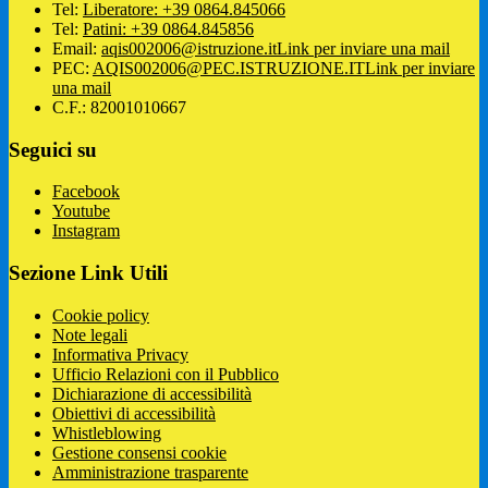
Tel:
Liberatore: +39 0864.845066
Tel:
Patini: +39 0864.845856
Email:
aqis002006@istruzione.it
Link per inviare una mail
PEC:
AQIS002006@PEC.ISTRUZIONE.IT
Link per inviare
una mail
C.F.: 82001010667
Seguici su
Facebook
Youtube
Instagram
Sezione Link Utili
Cookie policy
Note legali
Informativa Privacy
Ufficio Relazioni con il Pubblico
Dichiarazione di accessibilità
Obiettivi di accessibilità
Whistleblowing
Gestione consensi cookie
Amministrazione trasparente