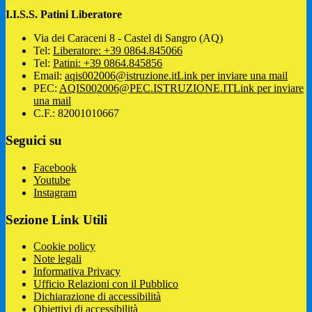
I.I.S.S. Patini Liberatore
Via dei Caraceni 8 - Castel di Sangro (AQ)
Tel:
Liberatore: +39 0864.845066
Tel:
Patini: +39 0864.845856
Email:
aqis002006@istruzione.it
Link per inviare una mail
PEC:
AQIS002006@PEC.ISTRUZIONE.IT
Link per inviare
una mail
C.F.: 82001010667
Seguici su
Facebook
Youtube
Instagram
Sezione Link Utili
Cookie policy
Note legali
Informativa Privacy
Ufficio Relazioni con il Pubblico
Dichiarazione di accessibilità
Obiettivi di accessibilità