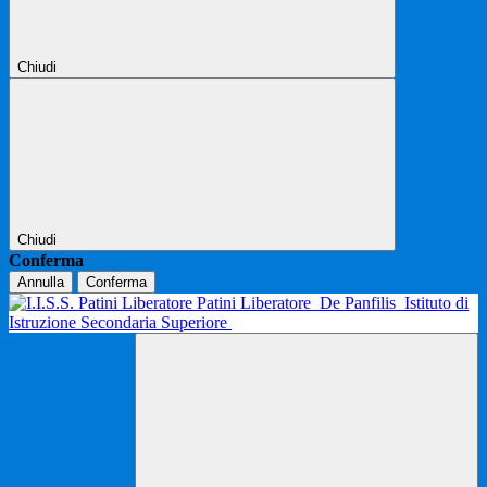
Chiudi
Chiudi
Conferma
Annulla
Conferma
Patini Liberatore
De Panfilis
Istituto di
Istruzione Secondaria Superiore