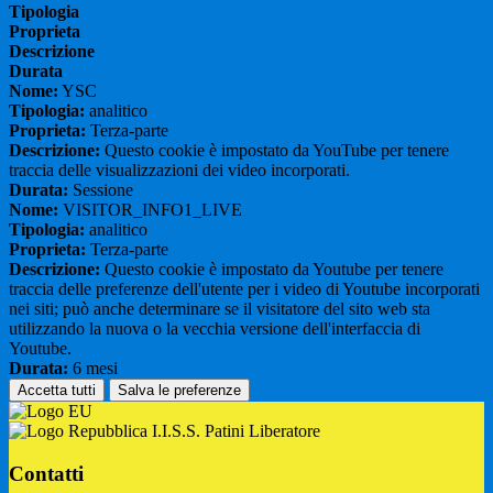
Tipologia
Proprieta
Descrizione
Durata
Nome:
YSC
Tipologia:
analitico
Proprieta:
Terza-parte
Descrizione:
Questo cookie è impostato da YouTube per tenere
traccia delle visualizzazioni dei video incorporati.
Durata:
Sessione
Nome:
VISITOR_INFO1_LIVE
Tipologia:
analitico
Proprieta:
Terza-parte
Descrizione:
Questo cookie è impostato da Youtube per tenere
traccia delle preferenze dell'utente per i video di Youtube incorporati
nei siti; può anche determinare se il visitatore del sito web sta
utilizzando la nuova o la vecchia versione dell'interfaccia di
Youtube.
Durata:
6 mesi
Accetta tutti
Salva le preferenze
I.I.S.S. Patini Liberatore
Contatti