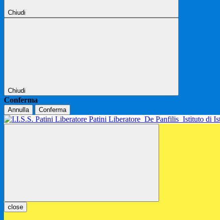
Chiudi
Chiudi
Conferma
Annulla
Conferma
Patini Liberatore
De Panfilis
Istituto di 
close