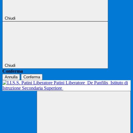
Chiudi
Chiudi
Conferma
Annulla
Conferma
Patini Liberatore
De Panfilis
Istituto di
Istruzione Secondaria Superiore