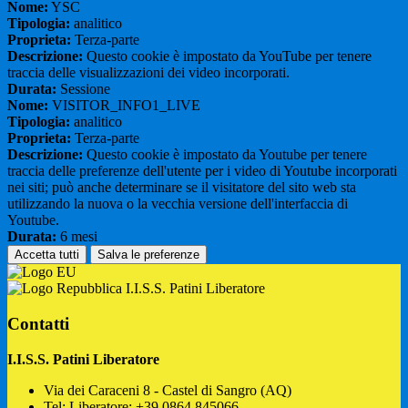
Nome:
YSC
Tipologia:
analitico
Proprieta:
Terza-parte
Descrizione:
Questo cookie è impostato da YouTube per tenere
traccia delle visualizzazioni dei video incorporati.
Durata:
Sessione
Nome:
VISITOR_INFO1_LIVE
Tipologia:
analitico
Proprieta:
Terza-parte
Descrizione:
Questo cookie è impostato da Youtube per tenere
traccia delle preferenze dell'utente per i video di Youtube incorporati
nei siti; può anche determinare se il visitatore del sito web sta
utilizzando la nuova o la vecchia versione dell'interfaccia di
Youtube.
Durata:
6 mesi
Accetta tutti
Salva le preferenze
I.I.S.S. Patini Liberatore
Contatti
I.I.S.S. Patini Liberatore
Via dei Caraceni 8 - Castel di Sangro (AQ)
Tel:
Liberatore: +39 0864.845066