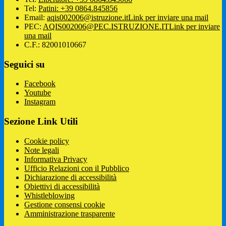
Tel:
Patini: +39 0864.845856
Email:
aqis002006@istruzione.it
Link per inviare una mail
PEC:
AQIS002006@PEC.ISTRUZIONE.IT
Link per inviare
una mail
C.F.: 82001010667
Seguici su
Facebook
Youtube
Instagram
Sezione Link Utili
Cookie policy
Note legali
Informativa Privacy
Ufficio Relazioni con il Pubblico
Dichiarazione di accessibilità
Obiettivi di accessibilità
Whistleblowing
Gestione consensi cookie
Amministrazione trasparente