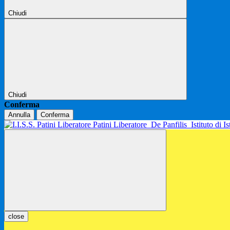
Chiudi
Chiudi
Conferma
Annulla
Conferma
Patini Liberatore
De Panfilis
Istituto di 
close