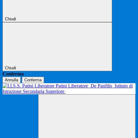
Chiudi
Chiudi
Conferma
Annulla
Conferma
Patini Liberatore
De Panfilis
Istituto di
Istruzione Secondaria Superiore