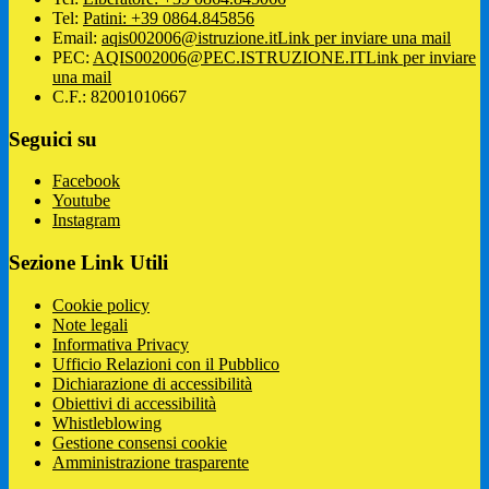
Tel:
Patini: +39 0864.845856
Email:
aqis002006@istruzione.it
Link per inviare una mail
PEC:
AQIS002006@PEC.ISTRUZIONE.IT
Link per inviare
una mail
C.F.: 82001010667
Seguici su
Facebook
Youtube
Instagram
Sezione Link Utili
Cookie policy
Note legali
Informativa Privacy
Ufficio Relazioni con il Pubblico
Dichiarazione di accessibilità
Obiettivi di accessibilità
Whistleblowing
Gestione consensi cookie
Amministrazione trasparente