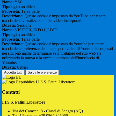
Nome:
YSC
Tipologia:
analitico
Proprieta:
Terza-parte
Descrizione:
Questo cookie è impostato da YouTube per tenere
traccia delle visualizzazioni dei video incorporati.
Durata:
Sessione
Nome:
VISITOR_INFO1_LIVE
Tipologia:
analitico
Proprieta:
Terza-parte
Descrizione:
Questo cookie è impostato da Youtube per tenere
traccia delle preferenze dell'utente per i video di Youtube incorporati
nei siti; può anche determinare se il visitatore del sito web sta
utilizzando la nuova o la vecchia versione dell'interfaccia di
Youtube.
Durata:
6 mesi
Accetta tutti
Salva le preferenze
I.I.S.S. Patini Liberatore
Contatti
I.I.S.S. Patini Liberatore
Via dei Caraceni 8 - Castel di Sangro (AQ)
Tel:
Liberatore: +39 0864.845066