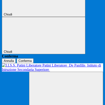
Chiudi
Chiudi
Conferma
Annulla
Conferma
Patini Liberatore
De Panfilis
Istituto di
Istruzione Secondaria Superiore