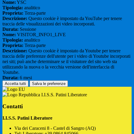
Nome:
YSC
Tipologia:
analitico
Proprieta:
Terza-parte
Descrizione:
Questo cookie è impostato da YouTube per tenere
traccia delle visualizzazioni dei video incorporati.
Durata:
Sessione
Nome:
VISITOR_INFO1_LIVE
Tipologia:
analitico
Proprieta:
Terza-parte
Descrizione:
Questo cookie è impostato da Youtube per tenere
traccia delle preferenze dell'utente per i video di Youtube incorporati
nei siti; può anche determinare se il visitatore del sito web sta
utilizzando la nuova o la vecchia versione dell'interfaccia di
Youtube.
Durata:
6 mesi
Accetta tutti
Salva le preferenze
I.I.S.S. Patini Liberatore
Contatti
I.I.S.S. Patini Liberatore
Via dei Caraceni 8 - Castel di Sangro (AQ)
Tel:
Liberatore: +39 0864.845066