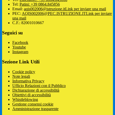
Tel:
Patini: +39 0864.845856
Email:
aqis002006@istruzione.it
Link per inviare una mail
PEC:
AQIS002006@PEC.ISTRUZIONE.IT
Link per inviare
una mail
C.F.: 82001010667
Seguici su
Facebook
Youtube
Instagram
Sezione Link Utili
Cookie policy
Note legali
Informativa Privacy
Ufficio Relazioni con il Pubblico
Dichiarazione di accessibilità
Obiettivi di accessibilità
Whistleblowing
Gestione consensi cookie
Amministrazione trasparente