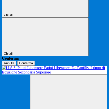
Chiudi
Chiudi
Conferma
Annulla
Conferma
Patini Liberatore
De Panfilis
Istituto di
Istruzione Secondaria Superiore