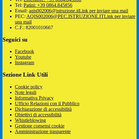
Tel:
Patini: +39 0864.845856
Email:
aqis002006@istruzione.it
Link per inviare una mail
PEC:
AQIS002006@PEC.ISTRUZIONE.IT
Link per inviare
una mail
C.F.: 82001010667
Seguici su
Facebook
Youtube
Instagram
Sezione Link Utili
Cookie policy
Note legali
Informativa Privacy
Ufficio Relazioni con il Pubblico
Dichiarazione di accessibilità
Obiettivi di accessibilità
Whistleblowing
Gestione consensi cookie
Amministrazione trasparente