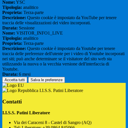
Nome:
YSC
Tipologia:
analitico
Proprieta:
Terza-parte
Descrizione:
Questo cookie è impostato da YouTube per tenere
traccia delle visualizzazioni dei video incorporati.
Durata:
Sessione
Nome:
VISITOR_INFO1_LIVE
Tipologia:
analitico
Proprieta:
Terza-parte
Descrizione:
Questo cookie è impostato da Youtube per tenere
traccia delle preferenze dell'utente per i video di Youtube incorporati
nei siti; può anche determinare se il visitatore del sito web sta
utilizzando la nuova o la vecchia versione dell'interfaccia di
Youtube.
Durata:
6 mesi
Accetta tutti
Salva le preferenze
I.I.S.S. Patini Liberatore
Contatti
I.I.S.S. Patini Liberatore
Via dei Caraceni 8 - Castel di Sangro (AQ)
Tel:
Liberatore: +39 0864.845066