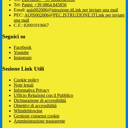
Tel:
Patini: +39 0864.845856
Email:
aqis002006@istruzione.it
Link per inviare una mail
PEC:
AQIS002006@PEC.ISTRUZIONE.IT
Link per inviare
una mail
C.F.: 82001010667
Seguici su
Facebook
Youtube
Instagram
Sezione Link Utili
Cookie policy
Note legali
Informativa Privacy
Ufficio Relazioni con il Pubblico
Dichiarazione di accessibilità
Obiettivi di accessibilità
Whistleblowing
Gestione consensi cookie
Amministrazione trasparente