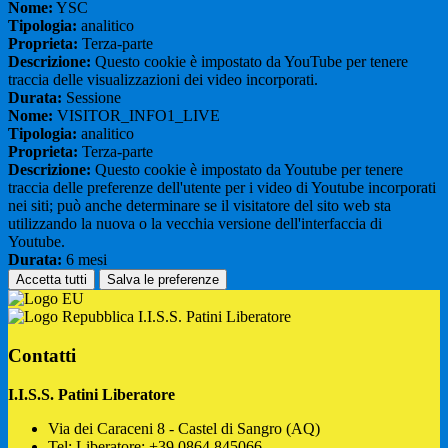
Nome:
YSC
Tipologia:
analitico
Proprieta:
Terza-parte
Descrizione:
Questo cookie è impostato da YouTube per tenere
traccia delle visualizzazioni dei video incorporati.
Durata:
Sessione
Nome:
VISITOR_INFO1_LIVE
Tipologia:
analitico
Proprieta:
Terza-parte
Descrizione:
Questo cookie è impostato da Youtube per tenere
traccia delle preferenze dell'utente per i video di Youtube incorporati
nei siti; può anche determinare se il visitatore del sito web sta
utilizzando la nuova o la vecchia versione dell'interfaccia di
Youtube.
Durata:
6 mesi
Accetta tutti
Salva le preferenze
I.I.S.S. Patini Liberatore
Contatti
I.I.S.S. Patini Liberatore
Via dei Caraceni 8 - Castel di Sangro (AQ)
Tel:
Liberatore: +39 0864.845066