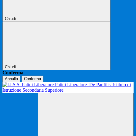
Chiudi
Chiudi
Conferma
Annulla
Conferma
Patini Liberatore
De Panfilis
Istituto di
Istruzione Secondaria Superiore