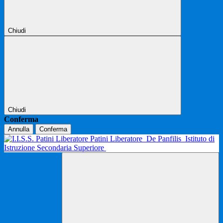
Chiudi
Chiudi
Conferma
Annulla
Conferma
Patini Liberatore
De Panfilis
Istituto di
Istruzione Secondaria Superiore