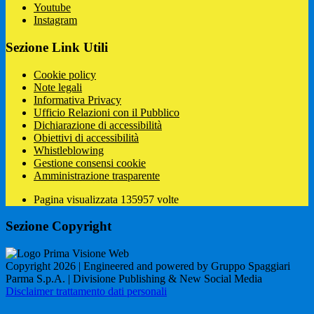
Youtube
Instagram
Sezione Link Utili
Cookie policy
Note legali
Informativa Privacy
Ufficio Relazioni con il Pubblico
Dichiarazione di accessibilità
Obiettivi di accessibilità
Whistleblowing
Gestione consensi cookie
Amministrazione trasparente
Pagina visualizzata
135957
volte
Sezione Copyright
Copyright 2026 | Engineered and powered by Gruppo Spaggiari
Parma S.p.A. | Divisione Publishing & New Social Media
Disclaimer trattamento dati personali