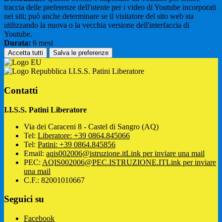
traccia delle preferenze dell'utente per i video di Youtube incorporati
nei siti; può anche determinare se il visitatore del sito web sta
utilizzando la nuova o la vecchia versione dell'interfaccia di
Youtube.
Durata:
6 mesi
Accetta tutti
Salva le preferenze
I.I.S.S. Patini Liberatore
Contatti
I.I.S.S. Patini Liberatore
Via dei Caraceni 8 - Castel di Sangro (AQ)
Tel:
Liberatore: +39 0864.845066
Tel:
Patini: +39 0864.845856
Email:
aqis002006@istruzione.it
Link per inviare una mail
PEC:
AQIS002006@PEC.ISTRUZIONE.IT
Link per inviare
una mail
C.F.: 82001010667
Seguici su
Facebook