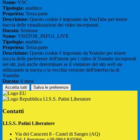
Nome:
YSC
Tipologia:
analitico
Proprieta:
Terza-parte
Descrizione:
Questo cookie è impostato da YouTube per tenere
traccia delle visualizzazioni dei video incorporati.
Durata:
Sessione
Nome:
VISITOR_INFO1_LIVE
Tipologia:
analitico
Proprieta:
Terza-parte
Descrizione:
Questo cookie è impostato da Youtube per tenere
traccia delle preferenze dell'utente per i video di Youtube incorporati
nei siti; può anche determinare se il visitatore del sito web sta
utilizzando la nuova o la vecchia versione dell'interfaccia di
Youtube.
Durata:
6 mesi
Accetta tutti
Salva le preferenze
I.I.S.S. Patini Liberatore
Contatti
I.I.S.S. Patini Liberatore
Via dei Caraceni 8 - Castel di Sangro (AQ)
Tel:
Liberatore: +39 0864.845066