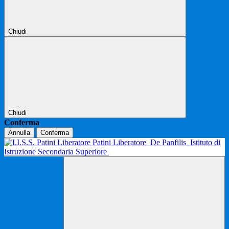
Chiudi
Chiudi
Conferma
Annulla
Conferma
Patini Liberatore
De Panfilis
Istituto di
Istruzione Secondaria Superiore