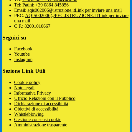
Tel:
Patini: +39 0864.845856
Email:
aqis002006@istruzione.it
Link per inviare una mail
PEC:
AQIS002006@PEC.ISTRUZIONE.IT
Link per inviare
una mail
C.F.: 82001010667
Seguici su
Facebook
Youtube
Instagram
Sezione Link Utili
Cookie policy
Note legali
Informativa Privacy
Ufficio Relazioni con il Pubblico
Dichiarazione di accessibilità
Obiettivi di accessibilità
Whistleblowing
Gestione consensi cookie
Amministrazione trasparente