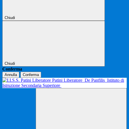
Chiudi
Chiudi
Conferma
Annulla
Conferma
Patini Liberatore
De Panfilis
Istituto di
Istruzione Secondaria Superiore