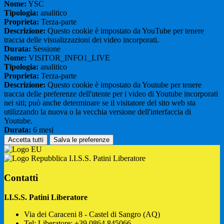
Nome:
YSC
Tipologia:
analitico
Proprieta:
Terza-parte
Descrizione:
Questo cookie è impostato da YouTube per tenere
traccia delle visualizzazioni dei video incorporati.
Durata:
Sessione
Nome:
VISITOR_INFO1_LIVE
Tipologia:
analitico
Proprieta:
Terza-parte
Descrizione:
Questo cookie è impostato da Youtube per tenere
traccia delle preferenze dell'utente per i video di Youtube incorporati
nei siti; può anche determinare se il visitatore del sito web sta
utilizzando la nuova o la vecchia versione dell'interfaccia di
Youtube.
Durata:
6 mesi
Accetta tutti
Salva le preferenze
I.I.S.S. Patini Liberatore
Contatti
I.I.S.S. Patini Liberatore
Via dei Caraceni 8 - Castel di Sangro (AQ)
Tel:
Liberatore: +39 0864.845066