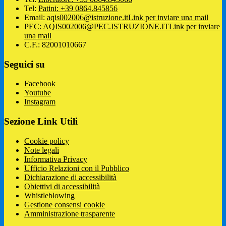
Tel:
Patini: +39 0864.845856
Email:
aqis002006@istruzione.it
Link per inviare una mail
PEC:
AQIS002006@PEC.ISTRUZIONE.IT
Link per inviare
una mail
C.F.: 82001010667
Seguici su
Facebook
Youtube
Instagram
Sezione Link Utili
Cookie policy
Note legali
Informativa Privacy
Ufficio Relazioni con il Pubblico
Dichiarazione di accessibilità
Obiettivi di accessibilità
Whistleblowing
Gestione consensi cookie
Amministrazione trasparente