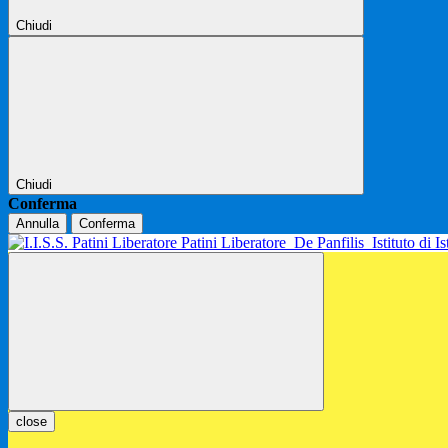
Chiudi
Chiudi
Conferma
Annulla
Conferma
Patini Liberatore
De Panfilis
Istituto di 
close