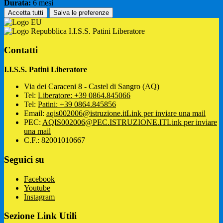
Durata:
6 mesi
Accetta tutti
Salva le preferenze
I.I.S.S. Patini Liberatore
Contatti
I.I.S.S. Patini Liberatore
Via dei Caraceni 8 - Castel di Sangro (AQ)
Tel:
Liberatore: +39 0864.845066
Tel:
Patini: +39 0864.845856
Email:
aqis002006@istruzione.it
Link per inviare una mail
PEC:
AQIS002006@PEC.ISTRUZIONE.IT
Link per inviare
una mail
C.F.: 82001010667
Seguici su
Facebook
Youtube
Instagram
Sezione Link Utili