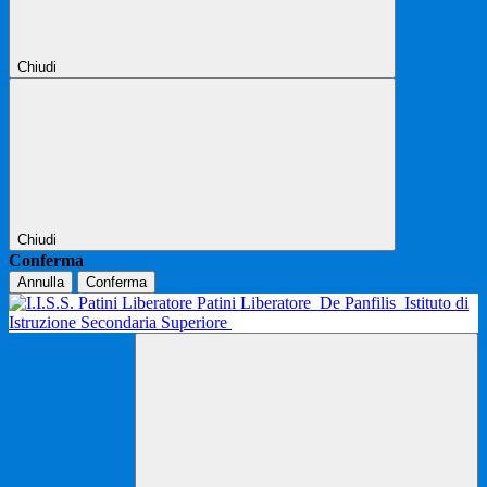
Chiudi
Chiudi
Conferma
Annulla
Conferma
Patini Liberatore
De Panfilis
Istituto di
Istruzione Secondaria Superiore