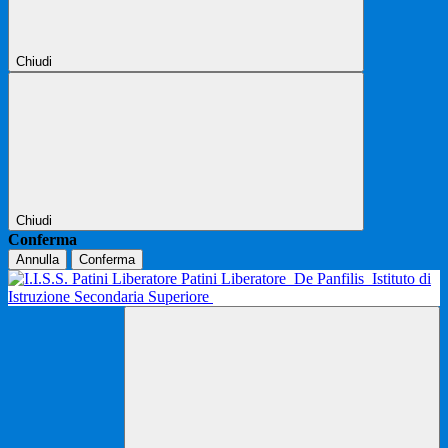
Chiudi
Chiudi
Conferma
Annulla
Conferma
Patini Liberatore
De Panfilis
Istituto di
Istruzione Secondaria Superiore