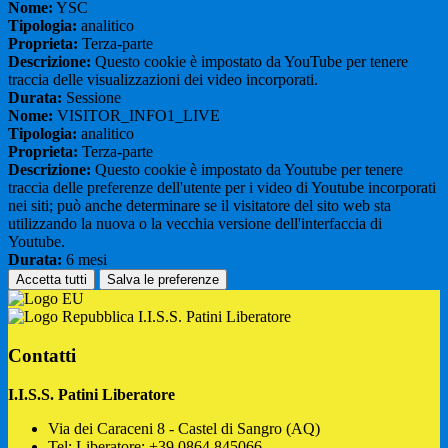
Nome:
YSC
Tipologia:
analitico
Proprieta:
Terza-parte
Descrizione:
Questo cookie è impostato da YouTube per tenere
traccia delle visualizzazioni dei video incorporati.
Durata:
Sessione
Nome:
VISITOR_INFO1_LIVE
Tipologia:
analitico
Proprieta:
Terza-parte
Descrizione:
Questo cookie è impostato da Youtube per tenere
traccia delle preferenze dell'utente per i video di Youtube incorporati
nei siti; può anche determinare se il visitatore del sito web sta
utilizzando la nuova o la vecchia versione dell'interfaccia di
Youtube.
Durata:
6 mesi
Accetta tutti
Salva le preferenze
I.I.S.S. Patini Liberatore
Contatti
I.I.S.S. Patini Liberatore
Via dei Caraceni 8 - Castel di Sangro (AQ)
Tel:
Liberatore: +39 0864.845066