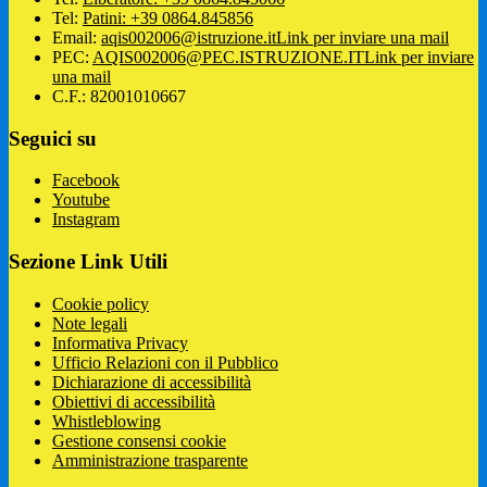
Tel:
Patini: +39 0864.845856
Email:
aqis002006@istruzione.it
Link per inviare una mail
PEC:
AQIS002006@PEC.ISTRUZIONE.IT
Link per inviare
una mail
C.F.: 82001010667
Seguici su
Facebook
Youtube
Instagram
Sezione Link Utili
Cookie policy
Note legali
Informativa Privacy
Ufficio Relazioni con il Pubblico
Dichiarazione di accessibilità
Obiettivi di accessibilità
Whistleblowing
Gestione consensi cookie
Amministrazione trasparente