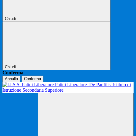
Chiudi
Chiudi
Conferma
Annulla
Conferma
Patini Liberatore
De Panfilis
Istituto di
Istruzione Secondaria Superiore