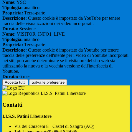
Nome:
YSC
Tipologia:
analitico
Proprieta:
Terza-parte
Descrizione:
Questo cookie è impostato da YouTube per tenere
traccia delle visualizzazioni dei video incorporati.
Durata:
Sessione
Nome:
VISITOR_INFO1_LIVE
Tipologia:
analitico
Proprieta:
Terza-parte
Descrizione:
Questo cookie è impostato da Youtube per tenere
traccia delle preferenze dell'utente per i video di Youtube incorporati
nei siti; può anche determinare se il visitatore del sito web sta
utilizzando la nuova o la vecchia versione dell'interfaccia di
Youtube.
Durata:
6 mesi
Accetta tutti
Salva le preferenze
I.I.S.S. Patini Liberatore
Contatti
I.I.S.S. Patini Liberatore
Via dei Caraceni 8 - Castel di Sangro (AQ)
Tel:
Liberatore: +39 0864.845066