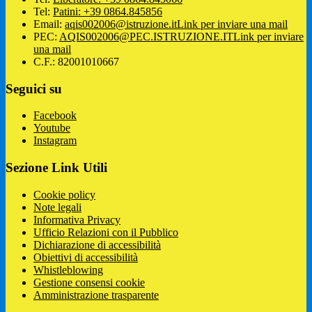
Tel:
Patini: +39 0864.845856
Email:
aqis002006@istruzione.it
Link per inviare una mail
PEC:
AQIS002006@PEC.ISTRUZIONE.IT
Link per inviare
una mail
C.F.: 82001010667
Seguici su
Facebook
Youtube
Instagram
Sezione Link Utili
Cookie policy
Note legali
Informativa Privacy
Ufficio Relazioni con il Pubblico
Dichiarazione di accessibilità
Obiettivi di accessibilità
Whistleblowing
Gestione consensi cookie
Amministrazione trasparente