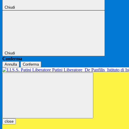
Chiudi
Chiudi
Conferma
Annulla
Conferma
Patini Liberatore
De Panfilis
Istituto di 
close