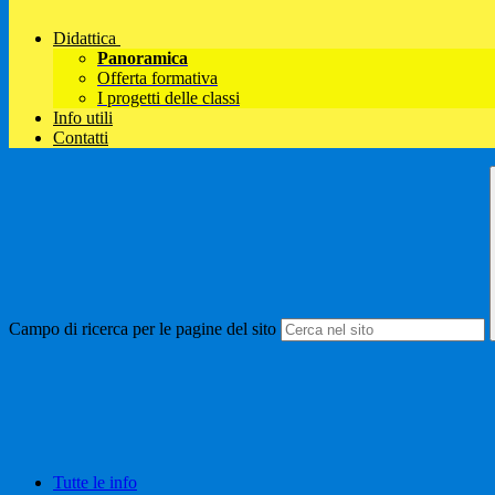
Didattica
Panoramica
Offerta formativa
I progetti delle classi
Info utili
Contatti
Campo di ricerca per le pagine del sito
Tutte le info