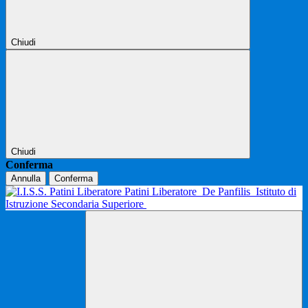
Chiudi
Chiudi
Conferma
Annulla
Conferma
Patini Liberatore
De Panfilis
Istituto di
Istruzione Secondaria Superiore