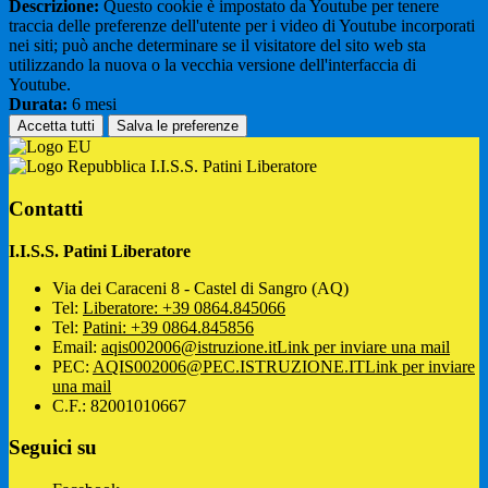
Descrizione:
Questo cookie è impostato da Youtube per tenere
traccia delle preferenze dell'utente per i video di Youtube incorporati
nei siti; può anche determinare se il visitatore del sito web sta
utilizzando la nuova o la vecchia versione dell'interfaccia di
Youtube.
Durata:
6 mesi
Accetta tutti
Salva le preferenze
I.I.S.S. Patini Liberatore
Contatti
I.I.S.S. Patini Liberatore
Via dei Caraceni 8 - Castel di Sangro (AQ)
Tel:
Liberatore: +39 0864.845066
Tel:
Patini: +39 0864.845856
Email:
aqis002006@istruzione.it
Link per inviare una mail
PEC:
AQIS002006@PEC.ISTRUZIONE.IT
Link per inviare
una mail
C.F.: 82001010667
Seguici su