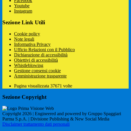
Facebook
Youtube
Instagram
Sezione Link Utili
Cookie policy
Note legali
Informativa Privacy
Ufficio Relazioni con il Pubblico
Dichiarazione di accessibilità
Obiettivi di accessibilità
Whistleblowing
Gestione consensi cookie
Amministrazione trasparente
Pagina visualizzata
37671
volte
Sezione Copyright
Copyright 2026 | Engineered and powered by Gruppo Spaggiari
Parma S.p.A. | Divisione Publishing & New Social Media
Disclaimer trattamento dati personali