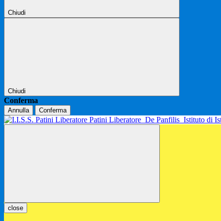
Chiudi
Chiudi
Conferma
Annulla
Conferma
Patini Liberatore
De Panfilis
Istituto di 
close