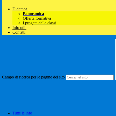
Didattica
Panoramica
Offerta formativa
I progetti delle classi
Info utili
Contatti
Campo di ricerca per le pagine del sito
Tutte le info