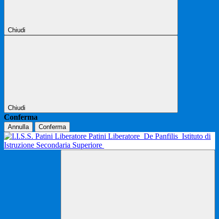
Chiudi
Chiudi
Conferma
Annulla
Conferma
Patini Liberatore
De Panfilis
Istituto di
Istruzione Secondaria Superiore