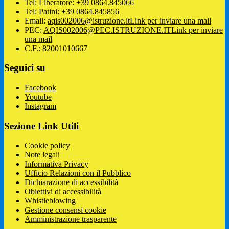
Tel:
Liberatore: +39 0864.845066
Tel:
Patini: +39 0864.845856
Email:
aqis002006@istruzione.it
Link per inviare una mail
PEC:
AQIS002006@PEC.ISTRUZIONE.IT
Link per inviare
una mail
C.F.: 82001010667
Seguici su
Facebook
Youtube
Instagram
Sezione Link Utili
Cookie policy
Note legali
Informativa Privacy
Ufficio Relazioni con il Pubblico
Dichiarazione di accessibilità
Obiettivi di accessibilità
Whistleblowing
Gestione consensi cookie
Amministrazione trasparente