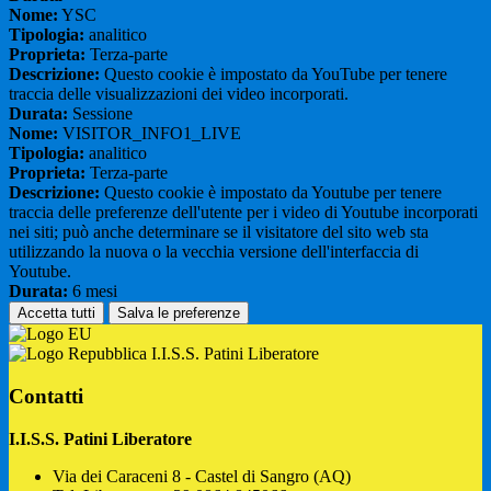
Nome:
YSC
Tipologia:
analitico
Proprieta:
Terza-parte
Descrizione:
Questo cookie è impostato da YouTube per tenere
traccia delle visualizzazioni dei video incorporati.
Durata:
Sessione
Nome:
VISITOR_INFO1_LIVE
Tipologia:
analitico
Proprieta:
Terza-parte
Descrizione:
Questo cookie è impostato da Youtube per tenere
traccia delle preferenze dell'utente per i video di Youtube incorporati
nei siti; può anche determinare se il visitatore del sito web sta
utilizzando la nuova o la vecchia versione dell'interfaccia di
Youtube.
Durata:
6 mesi
Accetta tutti
Salva le preferenze
I.I.S.S. Patini Liberatore
Contatti
I.I.S.S. Patini Liberatore
Via dei Caraceni 8 - Castel di Sangro (AQ)