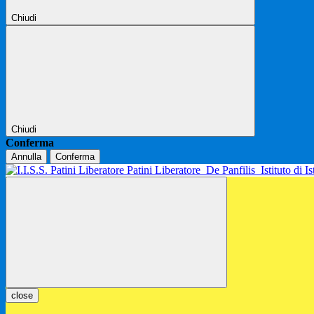
Chiudi
Chiudi
Conferma
Annulla
Conferma
Patini Liberatore
De Panfilis
Istituto di 
close