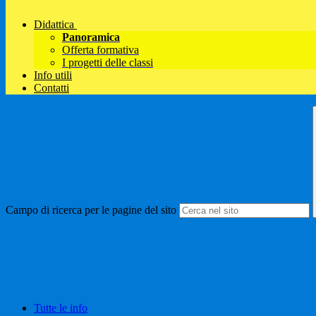
Didattica
Panoramica
Offerta formativa
I progetti delle classi
Info utili
Contatti
Campo di ricerca per le pagine del sito
Tutte le info