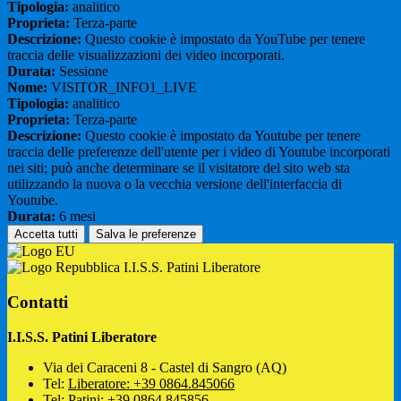
Tipologia:
analitico
Proprieta:
Terza-parte
Descrizione:
Questo cookie è impostato da YouTube per tenere
traccia delle visualizzazioni dei video incorporati.
Durata:
Sessione
Nome:
VISITOR_INFO1_LIVE
Tipologia:
analitico
Proprieta:
Terza-parte
Descrizione:
Questo cookie è impostato da Youtube per tenere
traccia delle preferenze dell'utente per i video di Youtube incorporati
nei siti; può anche determinare se il visitatore del sito web sta
utilizzando la nuova o la vecchia versione dell'interfaccia di
Youtube.
Durata:
6 mesi
Accetta tutti
Salva le preferenze
I.I.S.S. Patini Liberatore
Contatti
I.I.S.S. Patini Liberatore
Via dei Caraceni 8 - Castel di Sangro (AQ)
Tel:
Liberatore: +39 0864.845066
Tel:
Patini: +39 0864.845856