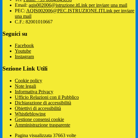
Email:
aqis002006@istruzione.it
Link per inviare una mail
PEC:
AQIS002006@PEC.ISTRUZIONE.IT
Link per inviare
una mail
C.F.: 82001010667
Seguici su
Facebook
Youtube
Instagram
Sezione Link Utili
Cookie policy
Note legali
Informativa Privacy
Ufficio Relazioni con il Pubblico
Dichiarazione di accessibilità
Obiettivi di accessibilità
Whistleblowing
Gestione consensi cookie
Amministrazione trasparente
Pagina visualizzata
37663
volte