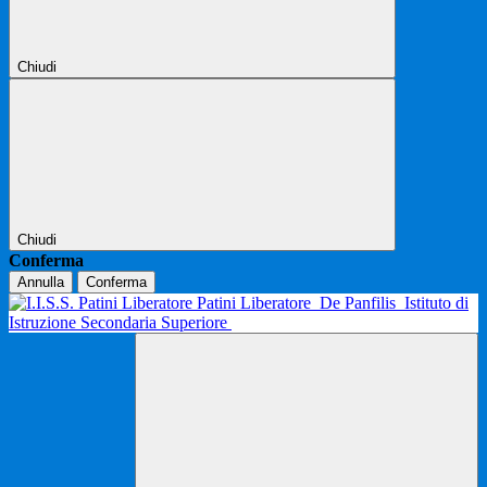
Chiudi
Chiudi
Conferma
Annulla
Conferma
Patini Liberatore
De Panfilis
Istituto di
Istruzione Secondaria Superiore