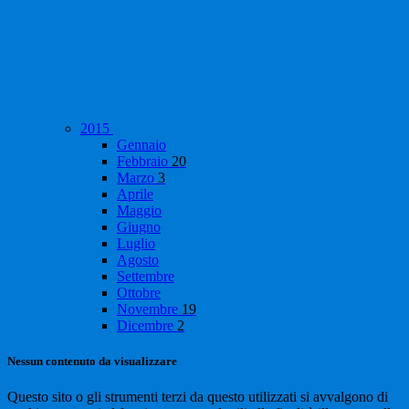
2015
Gennaio
Febbraio
20
Marzo
3
Aprile
Maggio
Giugno
Luglio
Agosto
Settembre
Ottobre
Novembre
19
Dicembre
2
Nessun contenuto da visualizzare
Questo sito o gli strumenti terzi da questo utilizzati si avvalgono di