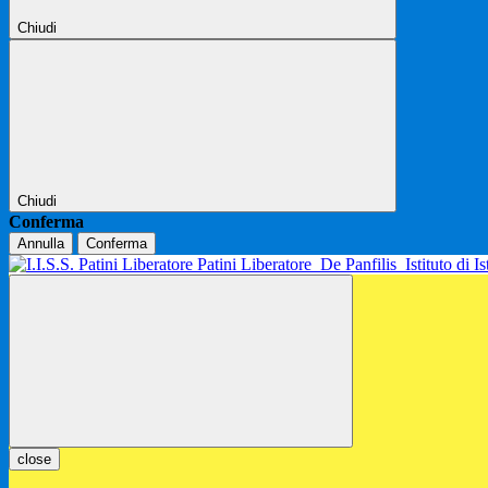
Chiudi
Chiudi
Conferma
Annulla
Conferma
Patini Liberatore
De Panfilis
Istituto di 
close