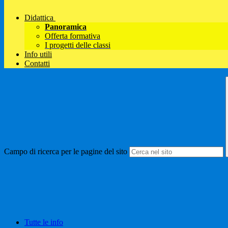
Didattica
Panoramica
Offerta formativa
I progetti delle classi
Info utili
Contatti
Campo di ricerca per le pagine del sito
Tutte le info