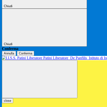
Chiudi
Chiudi
Conferma
Annulla
Conferma
Patini Liberatore
De Panfilis
Istituto di 
close