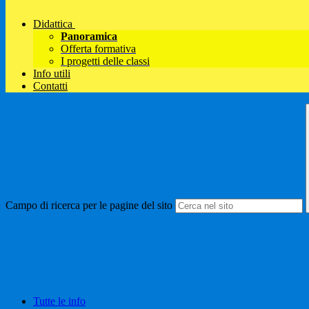
Didattica
Panoramica
Offerta formativa
I progetti delle classi
Info utili
Contatti
Campo di ricerca per le pagine del sito
Tutte le info