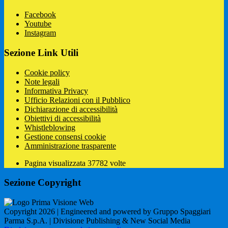
Facebook
Youtube
Instagram
Sezione Link Utili
Cookie policy
Note legali
Informativa Privacy
Ufficio Relazioni con il Pubblico
Dichiarazione di accessibilità
Obiettivi di accessibilità
Whistleblowing
Gestione consensi cookie
Amministrazione trasparente
Pagina visualizzata
37782
volte
Sezione Copyright
Copyright 2026 | Engineered and powered by Gruppo Spaggiari
Parma S.p.A. | Divisione Publishing & New Social Media