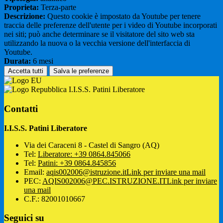
Proprieta:
Terza-parte
Descrizione:
Questo cookie è impostato da Youtube per tenere
traccia delle preferenze dell'utente per i video di Youtube incorporati
nei siti; può anche determinare se il visitatore del sito web sta
utilizzando la nuova o la vecchia versione dell'interfaccia di
Youtube.
Durata:
6 mesi
Accetta tutti
Salva le preferenze
I.I.S.S. Patini Liberatore
Contatti
I.I.S.S. Patini Liberatore
Via dei Caraceni 8 - Castel di Sangro (AQ)
Tel:
Liberatore: +39 0864.845066
Tel:
Patini: +39 0864.845856
Email:
aqis002006@istruzione.it
Link per inviare una mail
PEC:
AQIS002006@PEC.ISTRUZIONE.IT
Link per inviare
una mail
C.F.: 82001010667
Seguici su