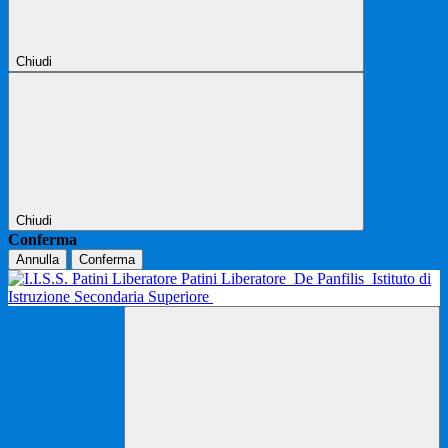
Chiudi
Chiudi
Conferma
Annulla
Conferma
Patini Liberatore
De Panfilis
Istituto di
Istruzione Secondaria Superiore