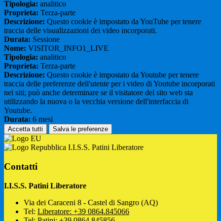
Tipologia:
analitico
Proprieta:
Terza-parte
Descrizione:
Questo cookie è impostato da YouTube per tenere
traccia delle visualizzazioni dei video incorporati.
Durata:
Sessione
Nome:
VISITOR_INFO1_LIVE
Tipologia:
analitico
Proprieta:
Terza-parte
Descrizione:
Questo cookie è impostato da Youtube per tenere
traccia delle preferenze dell'utente per i video di Youtube incorporati
nei siti; può anche determinare se il visitatore del sito web sta
utilizzando la nuova o la vecchia versione dell'interfaccia di
Youtube.
Durata:
6 mesi
Accetta tutti
Salva le preferenze
I.I.S.S. Patini Liberatore
Contatti
I.I.S.S. Patini Liberatore
Via dei Caraceni 8 - Castel di Sangro (AQ)
Tel:
Liberatore: +39 0864.845066
Tel:
Patini: +39 0864.845856