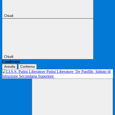
Chiudi
Chiudi
Conferma
Annulla
Conferma
Patini Liberatore
De Panfilis
Istituto di
Istruzione Secondaria Superiore