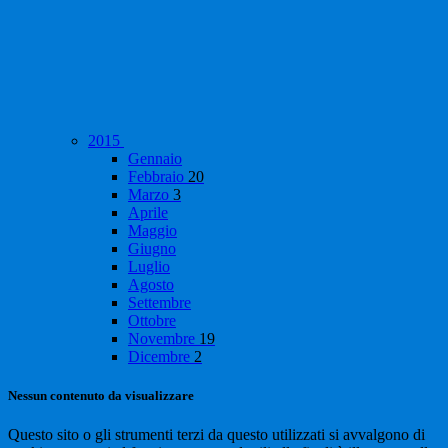
2015
Gennaio
Febbraio
20
Marzo
3
Aprile
Maggio
Giugno
Luglio
Agosto
Settembre
Ottobre
Novembre
19
Dicembre
2
Nessun contenuto da visualizzare
Questo sito o gli strumenti terzi da questo utilizzati si avvalgono di