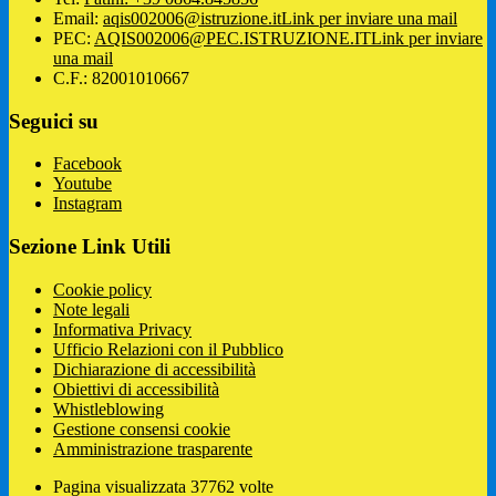
Email:
aqis002006@istruzione.it
Link per inviare una mail
PEC:
AQIS002006@PEC.ISTRUZIONE.IT
Link per inviare
una mail
C.F.: 82001010667
Seguici su
Facebook
Youtube
Instagram
Sezione Link Utili
Cookie policy
Note legali
Informativa Privacy
Ufficio Relazioni con il Pubblico
Dichiarazione di accessibilità
Obiettivi di accessibilità
Whistleblowing
Gestione consensi cookie
Amministrazione trasparente
Pagina visualizzata
37762
volte