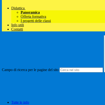
Didattica
Panoramica
Offerta formativa
I progetti delle classi
Info utili
Contatti
Campo di ricerca per le pagine del sito
Tutte le info