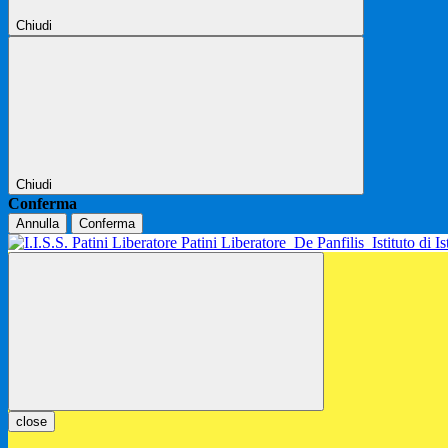
Chiudi
Chiudi
Conferma
Annulla
Conferma
Patini Liberatore
De Panfilis
Istituto di 
close